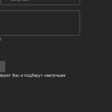
х
У
ируют Вас и подберут наилучшее