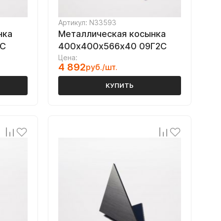
Артикул: N33593
нка
Металлическая косынка
2С
400х400х566х40 09Г2С
Цена:
4 892
руб./шт.
КУПИТЬ