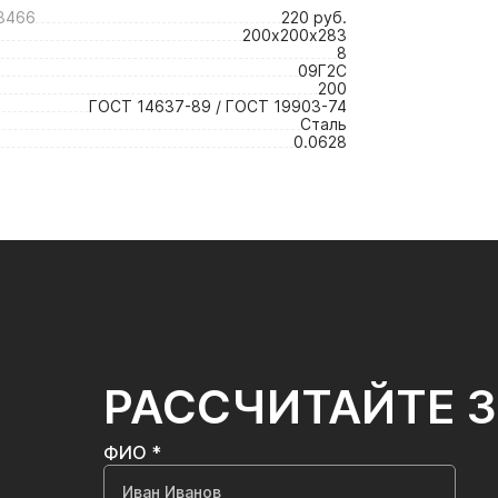
3466
220 руб.
200х200х283
8
09Г2С
200
ГОСТ 14637-89 / ГОСТ 19903-74
Сталь
0.0628
РАССЧИТАЙТЕ 
ФИО *