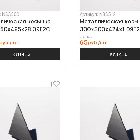
: N33560
Артикул: N33512
лическая косынка
Металлическая косы
50х495х28 09Г2С
300х300х424х1 09Г
Цена:
65
руб./шт.
руб./шт.
КУПИТЬ
КУПИТЬ