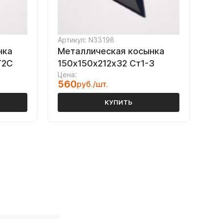
Артикул: N33198
нка
Металлическая косынка
Г2С
150х150х212х32 Ст1-3
Цена:
560
руб./шт.
КУПИТЬ