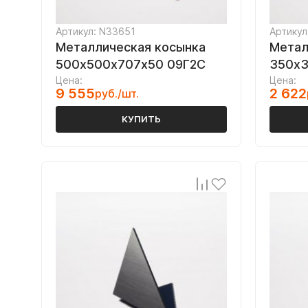
Артикул: N33651
Артикул
Металлическая косынка
Метал
500х500х707х50 09Г2С
350х3
Цена:
Цена:
9 555
2 622
руб./шт.
КУПИТЬ