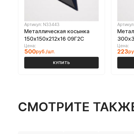
Артикул: N33443
Артикул
Металлическая косынка
Метал
150х150х212х16 09Г2С
300х3
Цена:
Цена:
500
223
руб./шт.
ру
КУПИТЬ
СМОТРИТЕ ТАКЖ