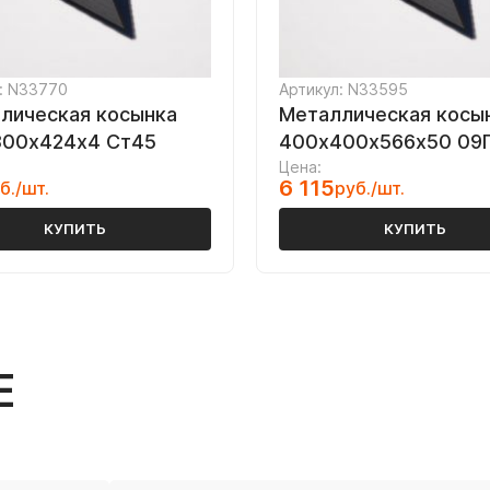
: N33770
Артикул: N33595
лическая косынка
Металлическая косы
00х424х4 Ст45
400х400х566х50 09
Цена:
6 115
б./шт.
руб./шт.
КУПИТЬ
КУПИТЬ
Е