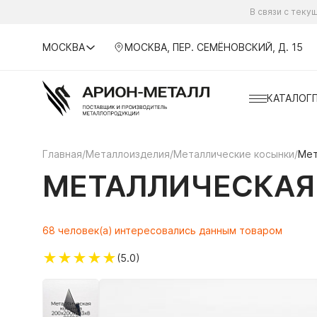
В связи с тек
МОСКВА
МОСКВА, ПЕР. СЕМЁНОВСКИЙ, Д. 15
КАТАЛОГ
Главная
/
Металлоизделия
/
Металлические косынки
/
Мет
МЕТАЛЛИЧЕСКАЯ 
68 человек(а) интересовались данным товаром
★
★
★
★
★
(5.0)