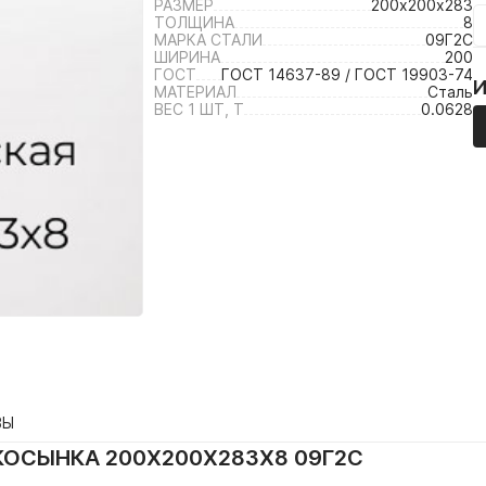
РАЗМЕР
200х200х283
ТОЛЩИНА
8
МАРКА СТАЛИ
09Г2С
ШИРИНА
200
ГОСТ
ГОСТ 14637-89 / ГОСТ 19903-74
МАТЕРИАЛ
Сталь
ВЕС 1 ШТ, Т
0.0628
ВЫ
ОСЫНКА 200Х200Х283Х8 09Г2С