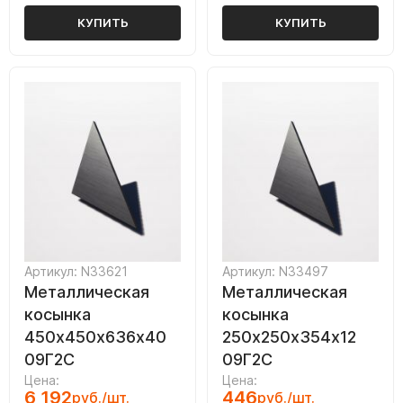
КУПИТЬ
КУПИТЬ
Артикул: N33621
Артикул: N33497
Металлическая
Металлическая
косынка
косынка
450х450х636х40
250х250х354х12
09Г2С
09Г2С
Цена:
Цена:
6 192
446
руб./шт.
руб./шт.