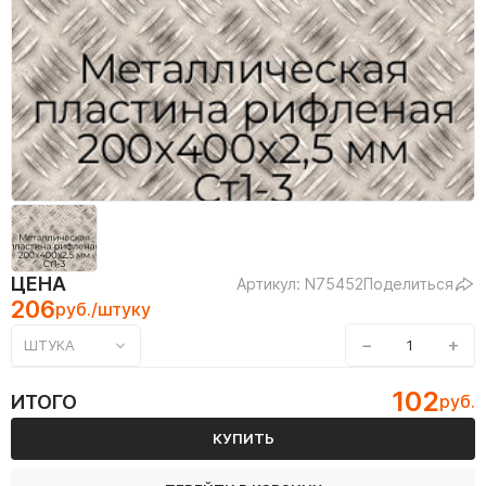
ЦЕНА
Артикул: N75452
Поделиться
206
руб./штуку
−
+
ШТУКА
102
ИТОГО
руб.
КУПИТЬ