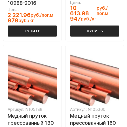
10988-2016
Цена:
10
руб./
Цена:
613.98
пог.м
2 221.96
руб./пог.м
947
руб./кг
979
руб./кг
КУПИТЬ
КУПИТЬ
Артикул: N105188
Артикул: N105360
Медный пруток
Медный пруток
прессованный 130
прессованный 160