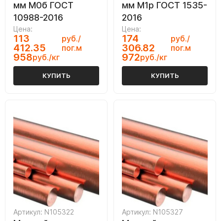
мм М0б ГОСТ
мм М1р ГОСТ 1535-
10988-2016
2016
Цена:
Цена:
113
174
руб./
руб./
412.35
306.82
пог.м
пог.м
958
972
руб./кг
руб./кг
КУПИТЬ
КУПИТЬ
Артикул: N105322
Артикул: N105327