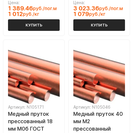
Цена:
Цена:
1 389.46
3 023.36
руб./пог.м
руб./пог.м
1 012
1 079
руб./кг
руб./кг
КУПИТЬ
КУПИТЬ
Артикул: N105171
Артикул: N105046
Медный пруток
Медный пруток 40
прессованный 18
мм М2
мм М0б ГОСТ
прессованный