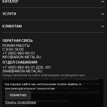
КАТАЛОГ
УСЛУГИ
КЛИЕНТАМ
ОБРАТНАЯ СВЯЗЬ
РЕЖИМ РАБОТЫ
С 9:00-18:00
+7 (495) 980-80-01
INFO@ARION-METAL.RU
ОТДЕЛ СНАБЖЕНИЯ
+7 (495) 980-80-01 ДОБ. 201
SNAB@ARION-METAL.RU
Представленная на сайте информация, касающаяся цен,
характеристик и наличия носит исключительно информационный
характер и не является публичной офертой (Статья 437(2) ГК РФ).
На нашем сайте мы используем cookie-файлы и
ООО "Арион-Металл" © 2020 - 2026 Все права защищены.
рекомендательные технологии.
Копирование материалов преследуется по закону (Статья 146 УК
ПОНЯТНО
РФ).
Разработка и seo-продвижение Mary Project
Узнать подробнее
Cпособы оплаты