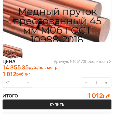
ЦЕНА
Артикул: N105173
Поделиться
14 355.35
руб./пог. метр
1 012
руб./кг
−
+
КГ
1 012
ИТОГО
руб.
КУПИТЬ