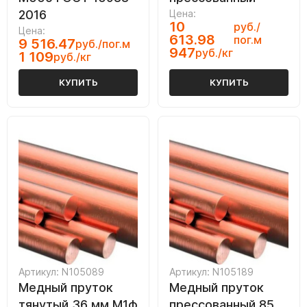
2016
Цена:
10
руб./
Цена:
613.98
пог.м
9 516.47
руб./пог.м
947
руб./кг
1 109
руб./кг
КУПИТЬ
КУПИТЬ
Артикул: N105089
Артикул: N105189
Медный пруток
Медный пруток
тянутый 36 мм М1ф
прессованный 85