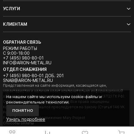
УСЛУГИ
КЛИЕНТАМ
ОБРАТНАЯ СВЯЗЬ
РЕЖИМ РАБОТЫ
С 9:00-18:00
+7 (495) 980-80-01
INFO@ARION-METAL.RU
ОТДЕЛ СНАБЖЕНИЯ
+7 (495) 980-80-01 ДОБ. 201
SNAB@ARION-METAL.RU
Представленная на сайте информация, касающаяся цен,
характеристик и наличия носит исключительно информационный
характер и не является публичной офертой (Статья 437(2) ГК РФ).
На нашем сайте мы используем cookie-файлы и
ООО "Арион-Металл" © 2020 - 2026 Все права защищены.
рекомендательные технологии.
Копирование материалов преследуется по закону (Статья 146 УК
ПОНЯТНО
РФ).
Разработка и seo-продвижение Mary Project
Узнать подробнее
Cпособы оплаты