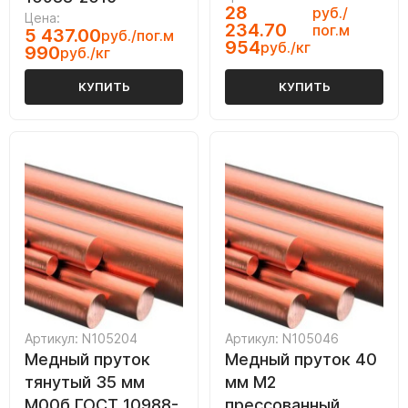
28
руб./
Цена:
234.70
пог.м
5 437.00
руб./пог.м
954
руб./кг
990
руб./кг
КУПИТЬ
КУПИТЬ
Артикул: N105204
Артикул: N105046
Медный пруток
Медный пруток 40
тянутый 35 мм
мм М2
М00б ГОСТ 10988-
прессованный