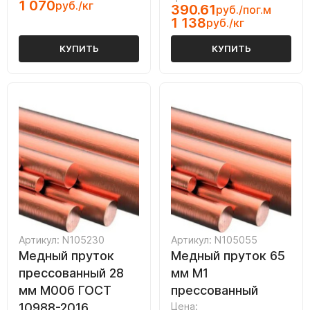
1 070
руб./кг
390.61
руб./пог.м
1 138
руб./кг
КУПИТЬ
КУПИТЬ
Артикул: N105230
Артикул: N105055
Медный пруток
Медный пруток 65
прессованный 28
мм М1
мм М00б ГОСТ
прессованный
10988-2016
Цена: