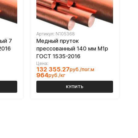
Артикул: N105368
ый 7
Медный пруток
2016
прессованный 140 мм М1р
ГОСТ 1535-2016
Цена:
132 355.27
руб./пог.м
964
руб./кг
КУПИТЬ