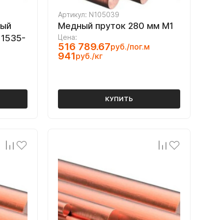
Артикул: N105039
тый
Медный пруток 280 мм М1
 1535-
Цена:
516 789.67
руб./пог.м
941
руб./кг
КУПИТЬ