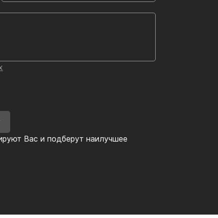
х
У
ируют Вас и подберут наилучшее