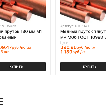
: N105028
Артикул: N105141
й пруток 180 мм М1
Медный пруток тянут
ованный
мм М0б ГОСТ 10988-
Цена:
09.47
390.96
руб./пог.м
руб./пог.м
1 139
б./кг
руб./кг
КУПИТЬ
КУПИТЬ
Е