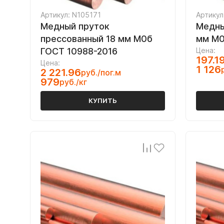
Артикул: N105171
Артикул
Медный пруток
Медны
прессованный 18 мм М0б
мм М0
ГОСТ 10988-2016
Цена:
197.1
Цена:
1 126
2 221.96
руб./пог.м
979
руб./кг
КУПИТЬ