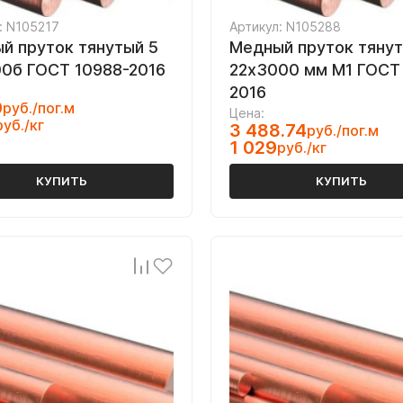
: N105217
Артикул: N105288
й пруток тянутый 5
Медный пруток тяну
0б ГОСТ 10988-2016
22х3000 мм М1 ГОСТ
2016
9
руб./пог.м
Цена:
руб./кг
3 488.74
руб./пог.м
1 029
руб./кг
КУПИТЬ
КУПИТЬ