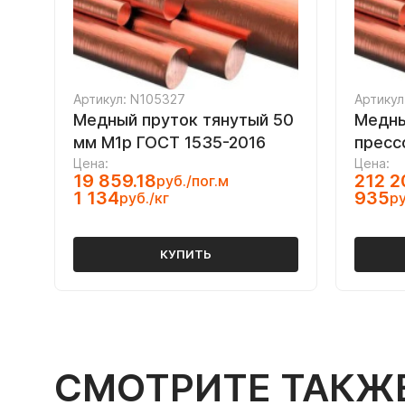
Артикул: N105327
Артикул
Медный пруток тянутый 50
Медны
мм М1р ГОСТ 1535-2016
пресс
Цена:
Цена:
19 859.18
212 2
руб./пог.м
1 134
935
руб./кг
ру
КУПИТЬ
СМОТРИТЕ ТАКЖ