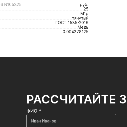
6 N105325
руб.
25
М1р
тянутый
ГОСТ 1535-2016
Медь
0.004378125
РАССЧИТАЙТЕ 
ФИО *