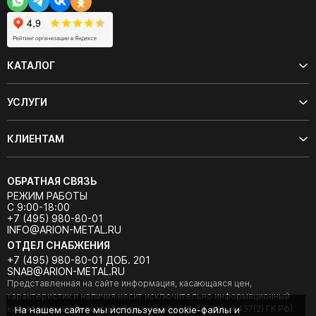
КАТАЛОГ
УСЛУГИ
КЛИЕНТАМ
ОБРАТНАЯ СВЯЗЬ
РЕЖИМ РАБОТЫ
С 9:00-18:00
+7 (495) 980-80-01
INFO@ARION-METAL.RU
ОТДЕЛ СНАБЖЕНИЯ
+7 (495) 980-80-01 ДОБ. 201
SNAB@ARION-METAL.RU
Представленная на сайте информация, касающаяся цен,
характеристик и наличия носит исключительно информационный
характер и не является публичной офертой (Статья 437(2) ГК РФ).
На нашем сайте мы используем cookie-файлы и