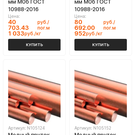
мм М0б ГОСТ
мм М0б ГОСТ
10988-2016
10988-2016
Цена:
Цена:
40
80
руб./
руб./
703.43
692.00
пог.м
пог.м
1 033
952
руб./кг
руб./кг
КУПИТЬ
КУПИТЬ
Артикул: N105124
Артикул: N105152
Медный пруток
Медный пруток