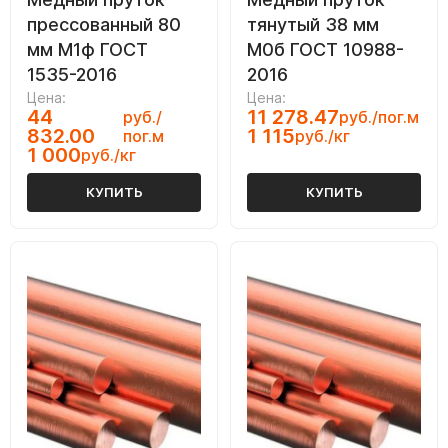
прессованный 80
тянутый 38 мм
мм М1ф ГОСТ
М0б ГОСТ 10988-
1535-2016
2016
Цена:
Цена:
44
11 278.47
руб./
руб./пог.м
832.00
1 115
пог.м
руб./кг
1 000
руб./кг
КУПИТЬ
КУПИТЬ