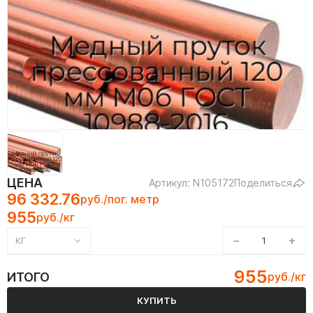
ЦЕНА
Артикул: N105172
Поделиться
96 332.76
руб./пог. метр
955
руб./кг
−
+
КГ
955
ИТОГО
руб./кг
КУПИТЬ