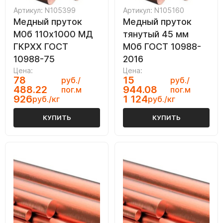
Артикул: N105399
Артикул: N105160
Медный пруток
Медный пруток
М0б 110х1000 МД
тянутый 45 мм
ГКРХХ ГОСТ
М0б ГОСТ 10988-
10988-75
2016
Цена:
Цена:
78
15
руб./
руб./
488.22
944.08
пог.м
пог.м
926
1 124
руб./кг
руб./кг
КУПИТЬ
КУПИТЬ