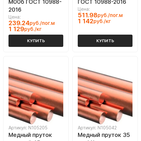
М00б ГОСТ 10988-
ГОСТ 10988-2016
2016
Цена:
511.98
руб./пог.м
Цена:
1 142
руб./кг
239.24
руб./пог.м
1 129
руб./кг
КУПИТЬ
КУПИТЬ
Артикул: N105205
Артикул: N105042
Медный пруток
Медный пруток 35