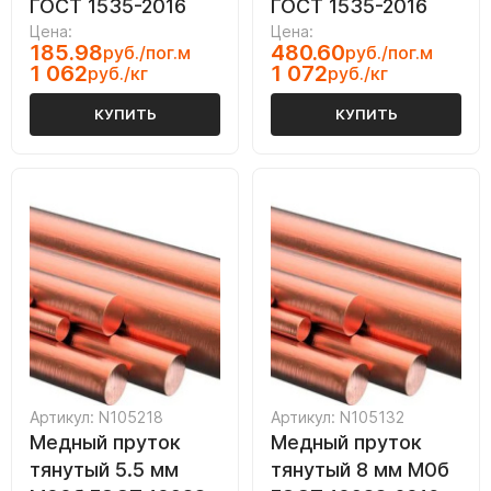
ГОСТ 1535-2016
ГОСТ 1535-2016
Цена:
Цена:
185.98
480.60
руб./пог.м
руб./пог.м
1 062
1 072
руб./кг
руб./кг
КУПИТЬ
КУПИТЬ
Артикул: N105218
Артикул: N105132
Медный пруток
Медный пруток
тянутый 5.5 мм
тянутый 8 мм М0б