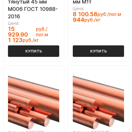
тянутый 45 мм
мм М1т
М00б ГОСТ 10988-
Цена:
8 100.58
руб./пог.м
2016
944
руб./кг
Цена:
15
руб./
929.90
пог.м
1 123
руб./кг
КУПИТЬ
КУПИТЬ