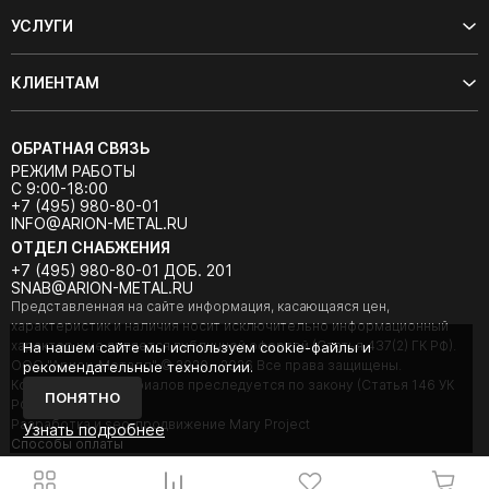
УСЛУГИ
КЛИЕНТАМ
ОБРАТНАЯ СВЯЗЬ
РЕЖИМ РАБОТЫ
С 9:00-18:00
+7 (495) 980-80-01
INFO@ARION-METAL.RU
ОТДЕЛ СНАБЖЕНИЯ
+7 (495) 980-80-01 ДОБ. 201
SNAB@ARION-METAL.RU
Представленная на сайте информация, касающаяся цен,
характеристик и наличия носит исключительно информационный
характер и не является публичной офертой (Статья 437(2) ГК РФ).
На нашем сайте мы используем cookie-файлы и
ООО "Арион-Металл" © 2020 - 2026 Все права защищены.
рекомендательные технологии.
Копирование материалов преследуется по закону (Статья 146 УК
ПОНЯТНО
РФ).
Разработка и seo-продвижение Mary Project
Узнать подробнее
Cпособы оплаты