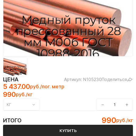
ЦЕНА
Артикул: N105230
Поделиться
5 437.00
руб./пог. метр
990
руб./кг
−
+
КГ
990
ИТОГО
руб./кг
КУПИТЬ