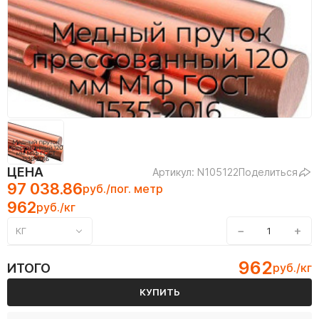
ЦЕНА
Артикул: N105122
Поделиться
97 038.86
руб./пог. метр
962
руб./кг
−
+
КГ
962
ИТОГО
руб./кг
КУПИТЬ