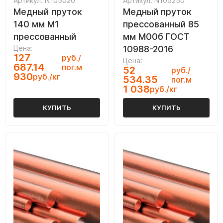
Артикул: N105020
Артикул: N105250
Медный пруток
Медный пруток
140 мм М1
прессованный 85
прессованный
мм М00б ГОСТ
Цена:
10988-2016
127
руб./
Цена:
687.14
пог.м
52
руб./
930
руб./кг
534.35
пог.м
1 038
руб./кг
КУПИТЬ
КУПИТЬ