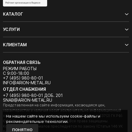
КАТАЛОГ
УСЛУГИ
КЛИЕНТАМ
ОБРАТНАЯ СВЯЗЬ
РЕЖИМ РАБОТЫ
С 9:00-18:00
+7 (495) 980-80-01
INFO@ARION-METAL.RU
ОТДЕЛ СНАБЖЕНИЯ
+7 (495) 980-80-01 ДОБ. 201
SNAB@ARION-METAL.RU
Представленная на сайте информация, касающаяся цен,
характеристик и наличия носит исключительно информационный
характер и не является публичной офертой (Статья 437(2) ГК РФ).
На нашем сайте мы используем cookie-файлы и
ООО "Арион-Металл" © 2020 - 2026 Все права защищены.
рекомендательные технологии.
Копирование материалов преследуется по закону (Статья 146 УК
ПОНЯТНО
РФ).