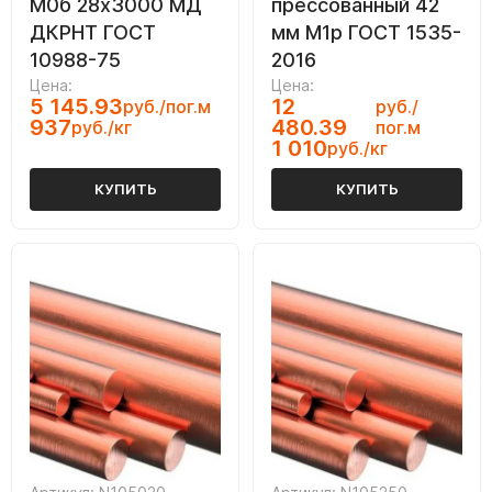
М0б 28х3000 МД
прессованный 42
ДКРНТ ГОСТ
мм М1р ГОСТ 1535-
10988-75
2016
Цена:
Цена:
5 145.93
12
руб./пог.м
руб./
937
480.39
руб./кг
пог.м
1 010
руб./кг
КУПИТЬ
КУПИТЬ