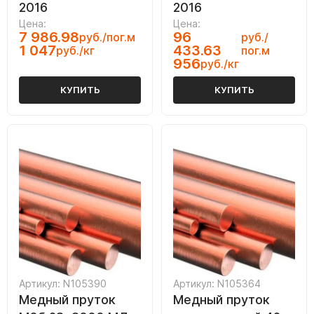
2016
2016
Цена:
Цена:
7 986.98
96
руб./пог.м
руб./
1 047
433.63
руб./кг
пог.м
956
руб./кг
КУПИТЬ
КУПИТЬ
Артикул: N105390
Артикул: N105364
Медный пруток
Медный пруток