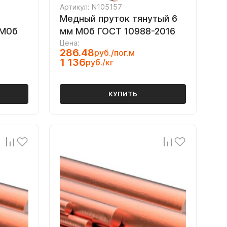
Артикул: N105157
Медный пруток тянутый 6
 М0б
мм М0б ГОСТ 10988-2016
Цена:
286.48
руб./пог.м
1 136
руб./кг
КУПИТЬ