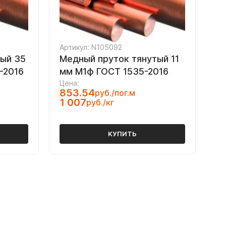
Артикул: N105092
тый 35
Медный пруток тянутый 11
-2016
мм М1ф ГОСТ 1535-2016
Цена:
853.54
руб./пог.м
1 007
руб./кг
КУПИТЬ