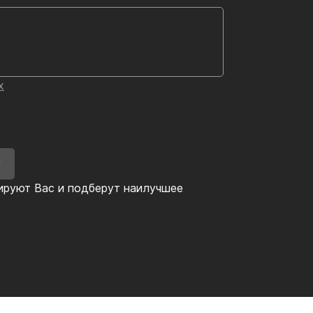
х
У
ируют Вас и подберут наилучшее