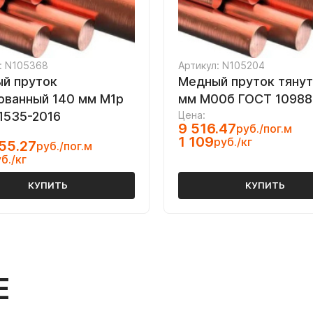
: N105368
Артикул: N105204
й пруток
Медный пруток тяну
ованный 140 мм М1р
мм М00б ГОСТ 10988
1535-2016
Цена:
9 516.47
руб./пог.м
1 109
руб./кг
55.27
руб./пог.м
б./кг
КУПИТЬ
КУПИТЬ
Е