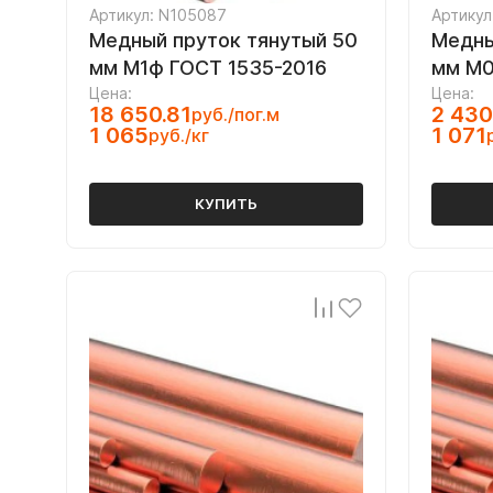
Артикул: N105087
Артикул
Медный пруток тянутый 50
Медны
мм М1ф ГОСТ 1535-2016
мм М0
Цена:
Цена:
18 650.81
2 430
руб./пог.м
1 065
1 071
руб./кг
КУПИТЬ