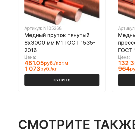
Артикул: N105268
Артикул
Медный пруток тянутый
Медны
8х3000 мм М1 ГОСТ 1535-
пресс
2016
ГОСТ 
Цена:
Цена:
481.05
132 3
руб./пог.м
1 073
964
руб./кг
ру
КУПИТЬ
СМОТРИТЕ ТАКЖ