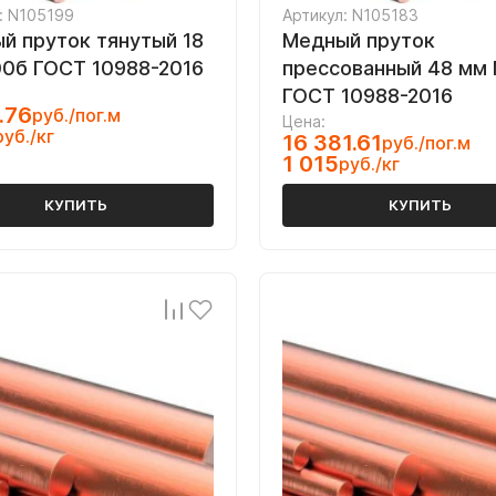
: N105199
Артикул: N105183
й пруток тянутый 18
Медный пруток
0б ГОСТ 10988-2016
прессованный 48 мм
ГОСТ 10988-2016
.76
руб./пог.м
Цена:
руб./кг
16 381.61
руб./пог.м
1 015
руб./кг
КУПИТЬ
КУПИТЬ