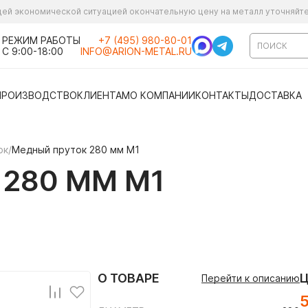
ущей экономической ситуацией окончательную цену на металл уточняйт
РЕЖИМ РАБОТЫ
+7 (495) 980-80-01
С 9:00-18:00
INFO@ARION-METAL.RU
ПРОИЗВОДСТВО
КЛИЕНТАМ
О КОМПАНИИ
КОНТАКТЫ
ДОСТАВКА
ок
/
Медный пруток 280 мм М1
280 ММ М1
О ТОВАРЕ
Перейти к описанию
5