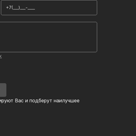
х
У
ируют Вас и подберут наилучшее