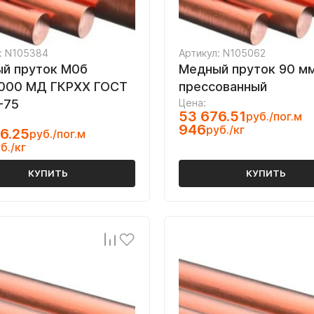
: N105384
Артикул: N105062
й пруток М0б
Медный пруток 90 м
000 МД ГКРХХ ГОСТ
прессованный
-75
Цена:
53 676.51
руб./пог.м
946
руб./кг
6.25
руб./пог.м
б./кг
КУПИТЬ
КУПИТЬ