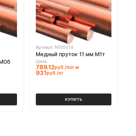
Артикул: N105014
Медный пруток 11 мм М1т
 М0б
Цена:
789.12
руб./пог.м
931
руб./кг
КУПИТЬ