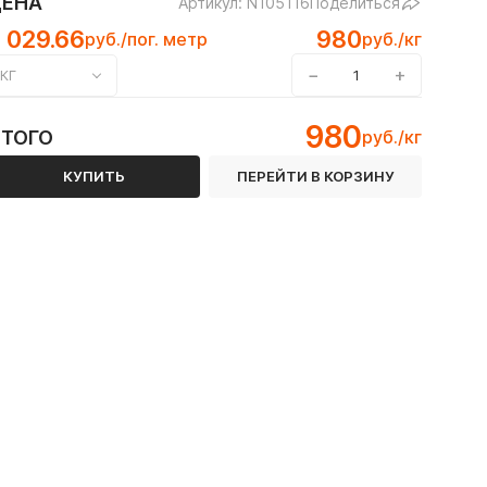
ЦЕНА
Артикул: N105116
Поделиться
 029.66
980
руб./пог. метр
руб./кг
−
+
КГ
980
ИТОГО
руб./кг
КУПИТЬ
ПЕРЕЙТИ В КОРЗИНУ