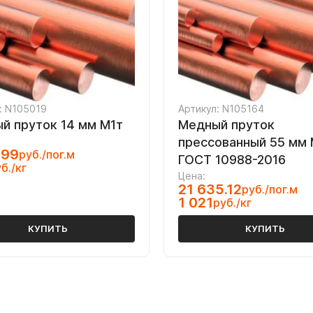
: N105019
Артикул: N105164
й пруток 14 мм М1т
Медный пруток
прессованный 55 мм
.99
руб./пог.м
ГОСТ 10988-2016
б./кг
Цена:
21 635.12
руб./пог.м
1 021
руб./кг
КУПИТЬ
КУПИТЬ