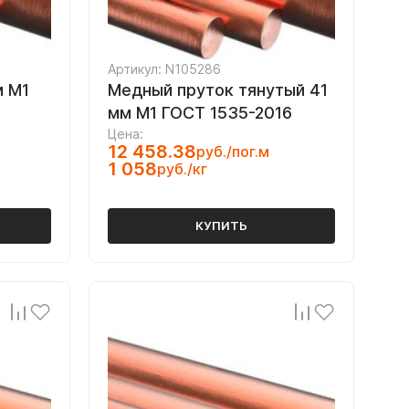
Артикул: N105286
м М1
Медный пруток тянутый 41
мм М1 ГОСТ 1535-2016
Цена:
12 458.38
руб./пог.м
1 058
руб./кг
КУПИТЬ