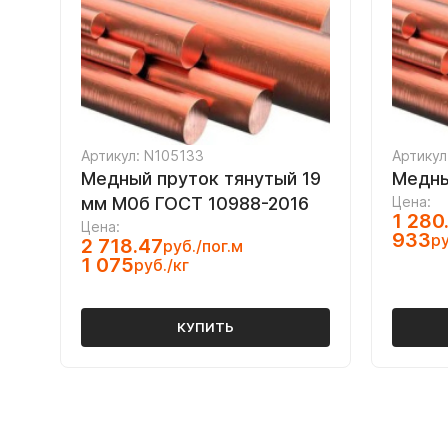
Артикул: N105133
Артикул
Медный пруток тянутый 19
Медны
мм М0б ГОСТ 10988-2016
Цена:
1 280
Цена:
933
ру
2 718.47
руб./пог.м
1 075
руб./кг
КУПИТЬ