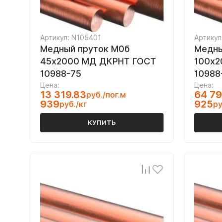
Артикул: N105401
Артикул
Медный пруток М0б
Медны
45х2000 МД ДКРНТ ГОСТ
100х2
10988-75
10988
Цена:
Цена:
13 319.83
64 79
руб./пог.м
939
925
руб./кг
ру
КУПИТЬ