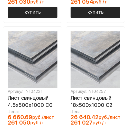
261 030
261 054
руб./т
руб./т
КУПИТЬ
КУПИТЬ
Артикул: N104231
Артикул: N104257
Лист свинцовый
Лист свинцовый
4.5х500х1000 С0
18х500х1000 С2
Цена:
Цена:
6 660.69
26 640.42
руб./лист
руб./лист
261 050
261 027
руб./т
руб./т