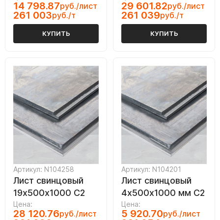
14 798.87
29 601.82
руб./лист
руб./лист
261 003
261 039
руб./т
руб./т
КУПИТЬ
КУПИТЬ
Артикул: N104258
Артикул: N104201
Лист свинцовый
Лист свинцовый
19х500х1000 С2
4х500х1000 мм С2
Цена:
Цена:
28 120.76
5 920.70
руб./лист
руб./лист