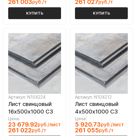
261 003
261 027
руб./т
руб./т
КУПИТЬ
КУПИТЬ
Артикул: N104224
Артикул: N104212
Лист свинцовый
Лист свинцовый
16х500х1000 С3
4х500х1000 С3
Цена:
Цена:
23 679.92
5 920.73
руб./лист
руб./лист
261 022
261 055
руб./т
руб./т