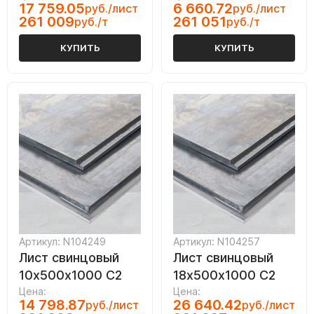
17 759.05
6 660.72
руб./лист
руб./лист
261 009
261 051
руб./т
руб./т
КУПИТЬ
КУПИТЬ
Артикул: N104249
Артикул: N104257
Лист свинцовый
Лист свинцовый
10х500х1000 С2
18х500х1000 С2
Цена:
Цена:
14 798.87
26 640.42
руб./лист
руб./лист