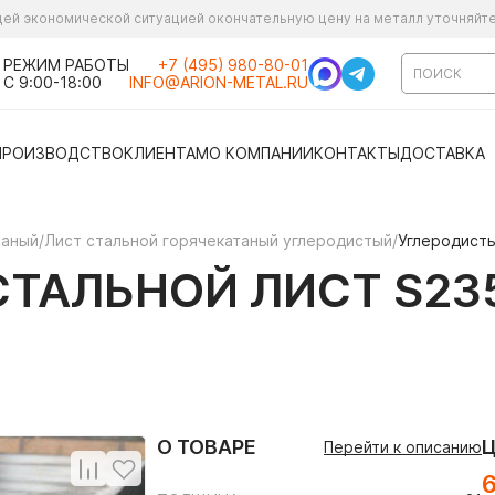
ущей экономической ситуацией окончательную цену на металл уточняйт
РЕЖИМ РАБОТЫ
+7 (495) 980-80-01
С 9:00-18:00
INFO@ARION-METAL.RU
ПРОИЗВОДСТВО
КЛИЕНТАМ
О КОМПАНИИ
КОНТАКТЫ
ДОСТАВКА
таный
/
Лист стальной горячекатаный углеродистый
/
Углеродисты
ТАЛЬНОЙ ЛИСТ S235
О ТОВАРЕ
Перейти к описанию