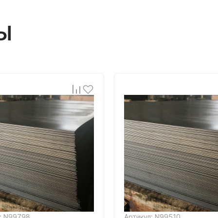
Ы
: N99798
Артикул: N99510