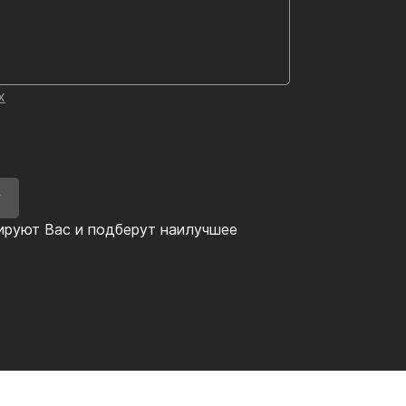
х
У
ируют Вас и подберут наилучшее