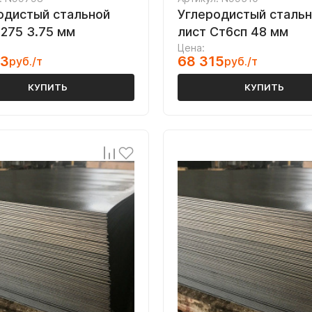
одистый стальной
Углеродистый сталь
S275 3.75 мм
лист Ст6сп 48 мм
Цена:
43
68 315
руб./т
руб./т
КУПИТЬ
КУПИТЬ