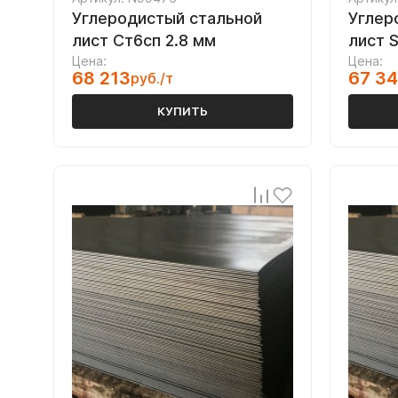
Углеродистый стальной
Углер
лист Ст6сп 2.8 мм
лист 
Цена:
Цена:
68 213
67 3
руб./т
КУПИТЬ