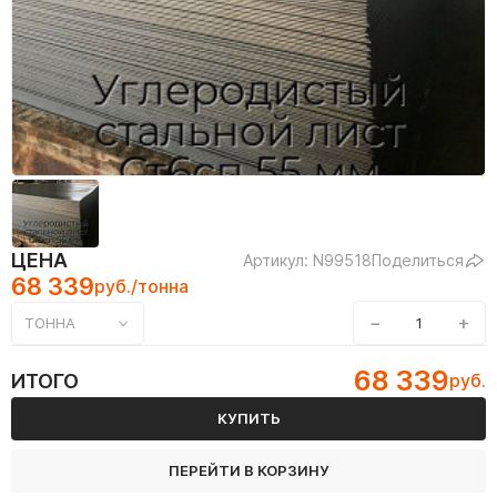
ЦЕНА
Артикул: N99518
Поделиться
68 339
руб./тонна
−
+
ТОННА
68 339
ИТОГО
руб.
КУПИТЬ
ПЕРЕЙТИ В КОРЗИНУ