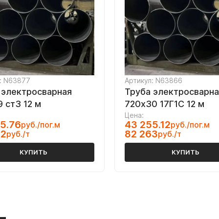
: N63877
Артикул: N63866
 электросварная
Труба электросварна
 ст3 12 м
720х30 17Г1С 12 м
Цена:
5.76
43 255.12
руб./пог.м
руб./пог.м
82
82 263
руб./т
руб./т
КУПИТЬ
КУПИТЬ