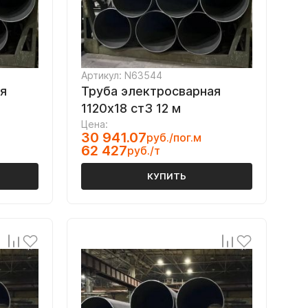
Артикул: N63544
я
Труба электросварная
1120х18 ст3 12 м
Цена:
30 941.07
руб./пог.м
62 427
руб./т
КУПИТЬ