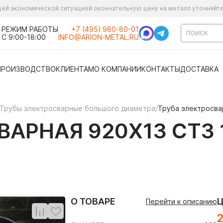
ущей экономической ситуацией окончательную цену на металл уточняйт
РЕЖИМ РАБОТЫ
+7 (495) 980-80-01
С 9:00-18:00
INFO@ARION-METAL.RU
ПРОИЗВОДСТВО
КЛИЕНТАМ
О КОМПАНИИ
КОНТАКТЫ
ДОСТАВКА
Трубы электросварные большого диаметра
/
Труба электросва
АРНАЯ 920Х13 СТ3 
О ТОВАРЕ
Перейти к описанию
2