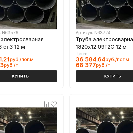
: N63576
Артикул: N63724
 электросварная
Труба электросварна
 ст3 12 м
1820х12 09Г2С 12 м
Цена:
1.21
36 584.64
руб./пог.м
руб./пог.м
53
68 377
руб./т
руб./т
КУПИТЬ
КУПИТЬ