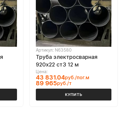
Артикул: N63580
я
Труба электросварная
920х22 ст3 12 м
Цена:
43 831.04
руб./пог.м
89 965
руб./т
КУПИТЬ