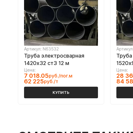
Артикул: N63532
Артикул
Труба электросварная
Труба
1420х32 ст3 12 м
1520х9
Цена:
Цена:
7 018.05
28 36
руб./пог.м
62 225
84 5
руб./т
КУПИТЬ