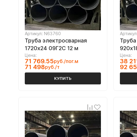
Артикул: N63760
Артикул
Труба электросварная
Труба
1720х24 09Г2С 12 м
920х18
Цена:
Цена:
71 769.55
38 21
руб./пог.м
71 498
92 6
руб./т
КУПИТЬ