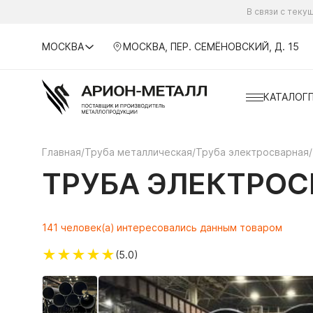
В связи с тек
МОСКВА
МОСКВА, ПЕР. СЕМЁНОВСКИЙ, Д. 15
КАТАЛОГ
Главная
/
Труба металлическая
/
Труба электросварная
/
ТРУБА ЭЛЕКТРОСВ
141 человек(а) интересовались данным товаром
★
★
★
★
★
(5.0)