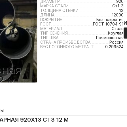
ДИАМЕТР
920
МАРКА СТАЛИ
Ст1-3
ТОЛЩИНА СТЕНКИ
13
ДЛИНА
12000
ПОКРЫТИЕ
Без покрытия
ГОСТ
ГОСТ 10704-91
МАТЕРИАЛ
Сталь
ТИП СЕЧЕНИЯ
Круглая
ТИП ШВА
Прямошовная
СТРАНА ПРОИЗВОДСТВА
Россия
ВЕС ПОГОННОГО МЕТРА. Т
0.299524
ВЫ
РНАЯ 920Х13 СТ3 12 М