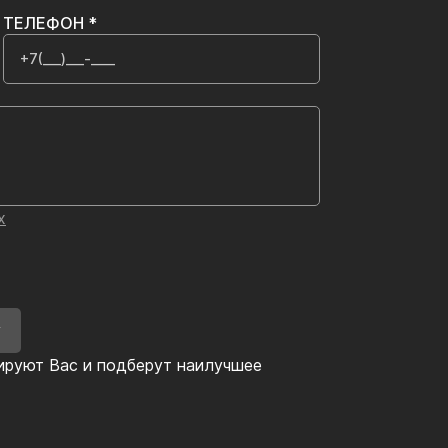
ТЕЛЕФОН *
х
У
ируют Вас и подберут наилучшее