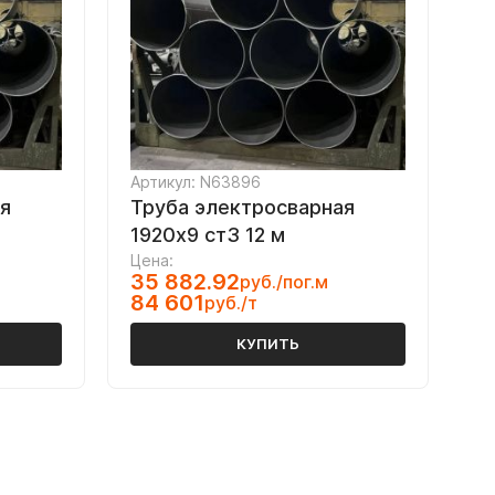
Артикул: N63896
я
Труба электросварная
1920х9 ст3 12 м
Цена:
35 882.92
руб./пог.м
84 601
руб./т
КУПИТЬ