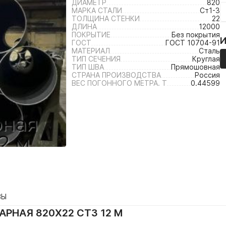
ДИАМЕТР
820
МАРКА СТАЛИ
Ст1-3
ТОЛЩИНА СТЕНКИ
22
ДЛИНА
12000
ПОКРЫТИЕ
Без покрытия
ГОСТ
ГОСТ 10704-91
МАТЕРИАЛ
Сталь
ТИП СЕЧЕНИЯ
Круглая
ТИП ШВА
Прямошовная
СТРАНА ПРОИЗВОДСТВА
Россия
ВЕС ПОГОННОГО МЕТРА. Т
0.44599
ВЫ
РНАЯ 820Х22 СТ3 12 М