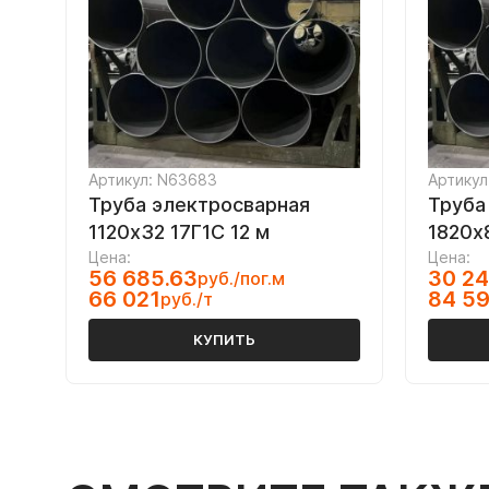
Артикул: N63683
Артикул
Труба электросварная
Труба
1120х32 17Г1С 12 м
1820х
Цена:
Цена:
56 685.63
30 24
руб./пог.м
66 021
84 5
руб./т
КУПИТЬ