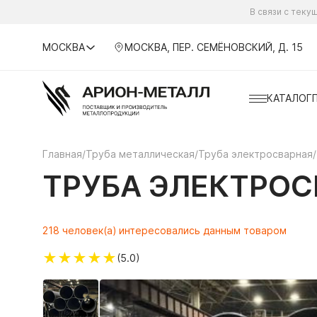
В связи с тек
МОСКВА
МОСКВА, ПЕР. СЕМЁНОВСКИЙ, Д. 15
КАТАЛОГ
Главная
/
Труба металлическая
/
Труба электросварная
/
ТРУБА ЭЛЕКТРОСВ
218 человек(а) интересовались данным товаром
★
★
★
★
★
(5.0)