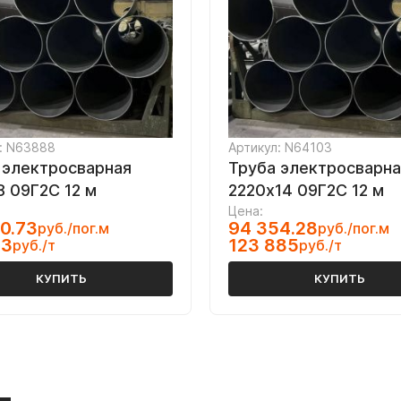
: N63888
Артикул: N64103
 электросварная
Труба электросварна
8 09Г2С 12 м
2220х14 09Г2С 12 м
Цена:
0.73
94 354.28
руб./пог.м
руб./пог.м
93
123 885
руб./т
руб./т
КУПИТЬ
КУПИТЬ