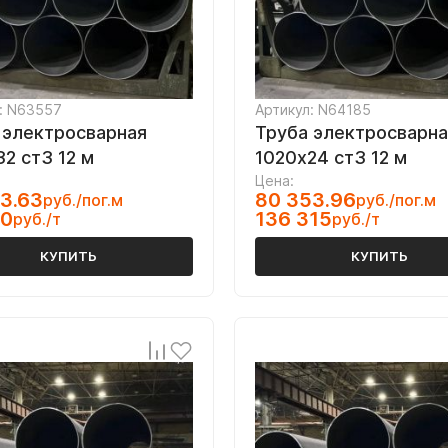
: N63557
Артикул: N64185
 электросварная
Труба электросварна
32 ст3 12 м
1020х24 ст3 12 м
Цена:
3.63
80 353.96
руб./пог.м
руб./пог.м
40
136 315
руб./т
руб./т
КУПИТЬ
КУПИТЬ