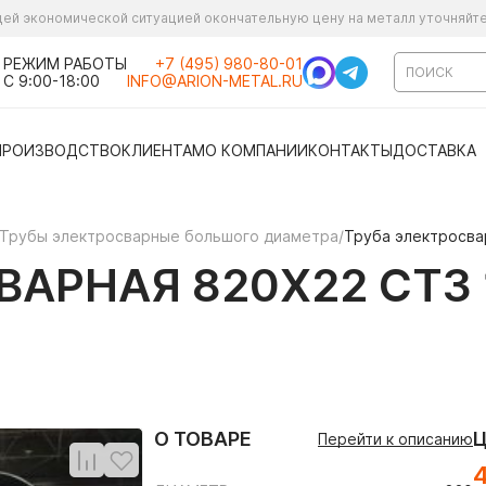
ущей экономической ситуацией окончательную цену на металл уточняйт
РЕЖИМ РАБОТЫ
+7 (495) 980-80-01
С 9:00-18:00
INFO@ARION-METAL.RU
ПРОИЗВОДСТВО
КЛИЕНТАМ
О КОМПАНИИ
КОНТАКТЫ
ДОСТАВКА
Трубы электросварные большого диаметра
/
Труба электросва
АРНАЯ 820Х22 СТ3 
О ТОВАРЕ
Перейти к описанию
4