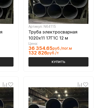
Артикул: N64115
я
Труба электросварная
1020х11 17Г1С 12 м
Цена:
36 354.65
руб./пог.м
132 826
руб./т
КУПИТЬ