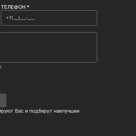
ТЕЛЕФОН *
х
У
ируют Вас и подберут наилучшее