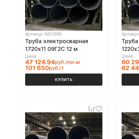
Артикул: N63968
Артикул
Труба электросварная
Труба
1720х11 09Г2С 12 м
1220х
Цена:
Цена:
47 124.94
60 29
руб./пог.м
101 650
62 4
руб./т
КУПИТЬ