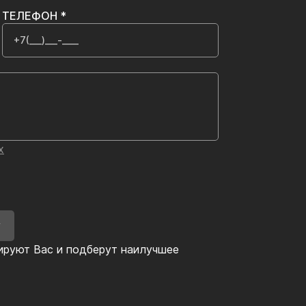
ТЕЛЕФОН *
х
У
ируют Вас и подберут наилучшее