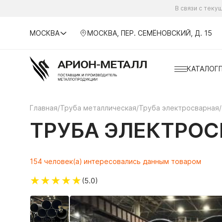
В связи с тек
МОСКВА
МОСКВА, ПЕР. СЕМЁНОВСКИЙ, Д. 15
КАТАЛОГ
Главная
/
Труба металлическая
/
Труба электросварная
/
ТРУБА ЭЛЕКТРОСВ
154 человек(а) интересовались данным товаром
★
★
★
★
★
(5.0)