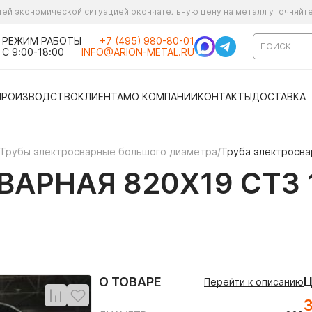
ущей экономической ситуацией окончательную цену на металл уточняйт
РЕЖИМ РАБОТЫ
+7 (495) 980-80-01
С 9:00-18:00
INFO@ARION-METAL.RU
ПРОИЗВОДСТВО
КЛИЕНТАМ
О КОМПАНИИ
КОНТАКТЫ
ДОСТАВКА
Трубы электросварные большого диаметра
/
Труба электросва
АРНАЯ 820Х19 СТ3 
О ТОВАРЕ
Перейти к описанию
3