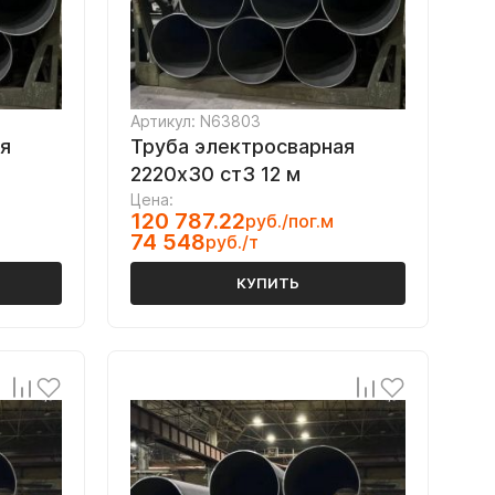
Артикул: N63803
я
Труба электросварная
2220х30 ст3 12 м
Цена:
120 787.22
руб./пог.м
74 548
руб./т
КУПИТЬ