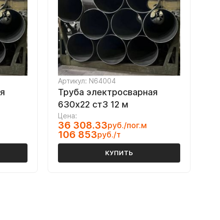
Артикул: N64004
я
Труба электросварная
630х22 ст3 12 м
Цена:
36 308.33
руб./пог.м
106 853
руб./т
КУПИТЬ