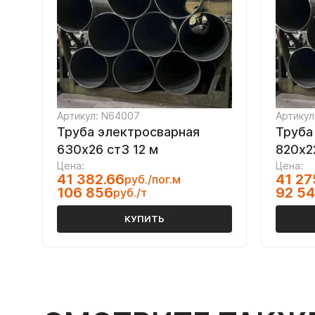
Артикул: N64007
Артикул
Труба электросварная
Труба
630х26 ст3 12 м
820х2
Цена:
Цена:
41 382.66
41 27
руб./пог.м
106 856
92 5
руб./т
КУПИТЬ