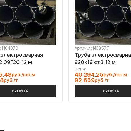
: N64070
Артикул: N63577
 электросварная
Труба электросварна
2 09Г2С 12 м
920х19 ст3 12 м
Цена:
5.48
40 294.25
руб./пог.м
руб./пог.м
48
92 659
руб./т
руб./т
КУПИТЬ
КУПИТЬ