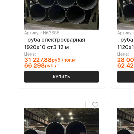
Артикул: N63685
Артикул
Труба электросварная
Труба
1920х10 ст3 12 м
1120х1
Цена:
Цена:
31 227.88
28 00
руб./пог.м
66 298
62 4
руб./т
КУПИТЬ