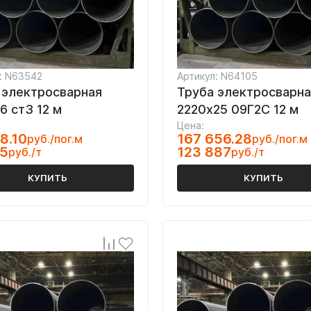
: N63542
Артикул: N64105
 электросварная
Труба электросварна
6 ст3 12 м
2220х25 09Г2С 12 м
Цена:
8.10
167 656.28
руб./пог.м
руб./пог.м
25
123 887
руб./т
руб./т
КУПИТЬ
КУПИТЬ