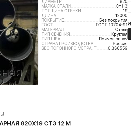
ДИАМЕТР
820
МАРКА СТАЛИ
Ст1-3
ТОЛЩИНА СТЕНКИ
19
ДЛИНА
12000
ПОКРЫТИЕ
Без покрытия
ГОСТ
ГОСТ 10704-91
МАТЕРИАЛ
Сталь
ТИП СЕЧЕНИЯ
Круглая
ТИП ШВА
Прямошовная
СТРАНА ПРОИЗВОДСТВА
Россия
ВЕС ПОГОННОГО МЕТРА. Т
0.386559
ВЫ
РНАЯ 820Х19 СТ3 12 М