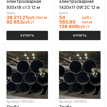
электросварная
электросварная
920х18 ст3 12 м
1420х11 09Г2С 12 м
Цена:
Цена:
38 211.21
54
руб./пог.м
руб./
92 653
565.65
руб./т
пог.м
138 609
руб./т
КУПИТЬ
КУПИТЬ
Артикул: N64293
Артикул: N63862
Труба
Труба