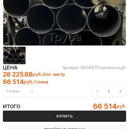
ЦЕНА
Артикул: N63697
Поделиться
28 225.88
руб./пог. метр
66 514
руб./тонна
−
+
ТОННА
66 514
ИТОГО
руб.
КУПИТЬ