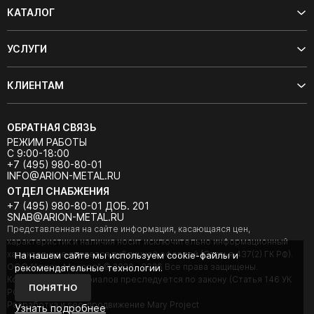
КАТАЛОГ
УСЛУГИ
КЛИЕНТАМ
ОБРАТНАЯ СВЯЗЬ
РЕЖИМ РАБОТЫ
С 9:00-18:00
+7 (495) 980-80-01
INFO@ARION-METAL.RU
ОТДЕЛ СНАБЖЕНИЯ
+7 (495) 980-80-01 ДОБ. 201
SNAB@ARION-METAL.RU
Представленная на сайте информация, касающаяся цен,
характеристик и наличия носит исключительно информационный
характер и не является публичной офертой (Статья 437(2) ГК РФ).
На нашем сайте мы используем cookie-файлы и
ООО "Арион-Металл" © 2020 - 2026 Все права защищены.
рекомендательные технологии.
Копирование материалов преследуется по закону (Статья 146 УК
ПОНЯТНО
РФ).
Разработка и seo-продвижение Mary Project
Узнать подробнее