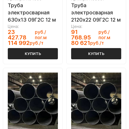
Труба
Труба
электросварная
электросварная
630х13 09Г2С 12 м
2120х22 09Г2С 12 м
Цена:
Цена:
23
91
руб./
руб./
427.78
768.95
пог.м
пог.м
114 992
80 621
руб./т
руб./т
КУПИТЬ
КУПИТЬ