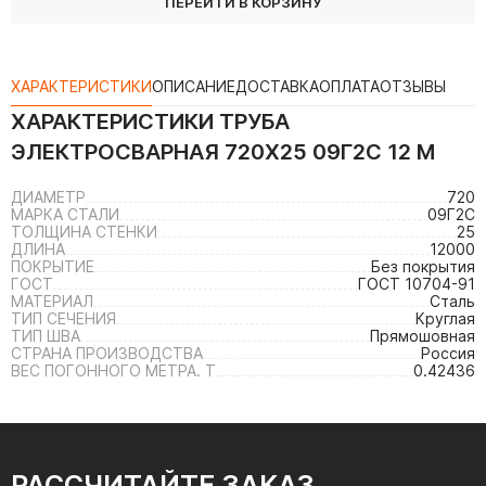
ПЕРЕЙТИ В КОРЗИНУ
ХАРАКТЕРИСТИКИ
ОПИСАНИЕ
ДОСТАВКА
ОПЛАТА
ОТЗЫВЫ
ХАРАКТЕРИСТИКИ
ТРУБА
ЭЛЕКТРОСВАРНАЯ 720Х25 09Г2С 12 М
ДИАМЕТР
720
МАРКА СТАЛИ
09Г2С
ТОЛЩИНА СТЕНКИ
25
ДЛИНА
12000
ПОКРЫТИЕ
Без покрытия
ГОСТ
ГОСТ 10704-91
МАТЕРИАЛ
Сталь
ТИП СЕЧЕНИЯ
Круглая
ТИП ШВА
Прямошовная
СТРАНА ПРОИЗВОДСТВА
Россия
ВЕС ПОГОННОГО МЕТРА. Т
0.42436
РАССЧИТАЙТЕ ЗАКАЗ