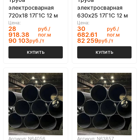
электросварная
электросварная
720х18 17Г1С 12 м
630х25 17Г1С 12 м
Цена:
Цена:
28
30
руб./
руб./
918.38
682.61
пог.м
пог.м
90 103
82 259
руб./т
руб./т
КУПИТЬ
КУПИТЬ
Артикул: N64056
Артикул: N63857