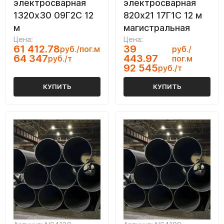
электросварная
электросварная
1320х30 09Г2С 12
820х21 17Г1С 12 м
м
магистральная
Цена:
Цена:
61 412.78
39
руб./пог.м
руб./
64 347
443.97
руб./т
пог.м
92 545
руб./т
КУПИТЬ
КУПИТЬ