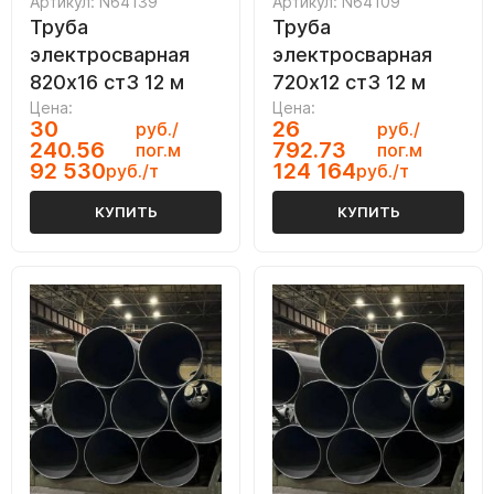
Артикул: N64139
Артикул: N64109
Труба
Труба
электросварная
электросварная
820х16 ст3 12 м
720х12 ст3 12 м
Цена:
Цена:
30
26
руб./
руб./
240.56
792.73
пог.м
пог.м
92 530
124 164
руб./т
руб./т
КУПИТЬ
КУПИТЬ