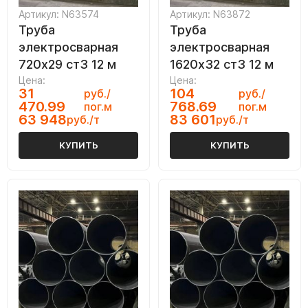
Артикул: N63574
Артикул: N63872
Труба
Труба
электросварная
электросварная
720х29 ст3 12 м
1620х32 ст3 12 м
Цена:
Цена:
31
104
руб./
руб./
470.99
768.69
пог.м
пог.м
63 948
83 601
руб./т
руб./т
КУПИТЬ
КУПИТЬ