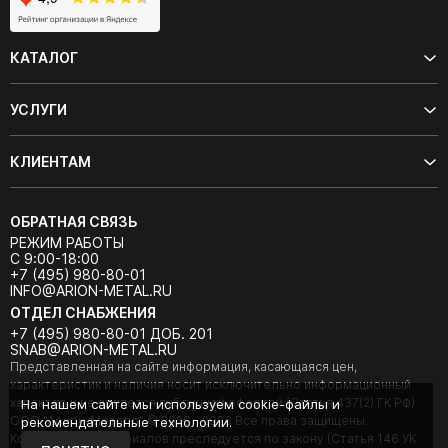
КАТАЛОГ
УСЛУГИ
КЛИЕНТАМ
ОБРАТНАЯ СВЯЗЬ
РЕЖИМ РАБОТЫ
С 9:00-18:00
+7 (495) 980-80-01
INFO@ARION-METAL.RU
ОТДЕЛ СНАБЖЕНИЯ
+7 (495) 980-80-01 ДОБ. 201
SNAB@ARION-METAL.RU
Представленная на сайте информация, касающаяся цен,
характеристик и наличия носит исключительно информационный
характер и не является публичной офертой (Статья 437(2) ГК РФ).
На нашем сайте мы используем cookie-файлы и
ООО "Арион-Металл" © 2020 - 2026 Все права защищены.
рекомендательные технологии.
Копирование материалов преследуется по закону (Статья 146 УК