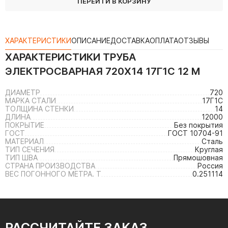
ПЕРЕЙТИ В КОРЗИНУ
ХАРАКТЕРИСТИКИ
ОПИСАНИЕ
ДОСТАВКА
ОПЛАТА
ОТЗЫВЫ
ХАРАКТЕРИСТИКИ
ТРУБА
ЭЛЕКТРОСВАРНАЯ 720Х14 17Г1С 12 М
ДИАМЕТР
720
МАРКА СТАЛИ
17Г1С
ТОЛЩИНА СТЕНКИ
14
ДЛИНА
12000
ПОКРЫТИЕ
Без покрытия
ГОСТ
ГОСТ 10704-91
МАТЕРИАЛ
Сталь
ТИП СЕЧЕНИЯ
Круглая
ТИП ШВА
Прямошовная
СТРАНА ПРОИЗВОДСТВА
Россия
ВЕС ПОГОННОГО МЕТРА. Т
0.251114
РАССЧИТАЙТЕ ЗАКАЗ