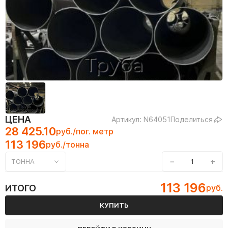
ЦЕНА
Артикул: N64051
Поделиться
28 425.10
руб./пог. метр
113 196
руб./тонна
−
+
ТОННА
113 196
ИТОГО
руб.
КУПИТЬ