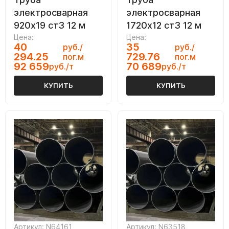
электросварная
электросварная
920х19 ст3 12 м
1720х12 ст3 12 м
Цена:
Цена:
40
35
руб./
руб./
294.25
729.76
пог.м
пог.м
92 659
70 689
руб./т
руб./т
КУПИТЬ
КУПИТЬ
Артикул: N64161
Артикул: N63518