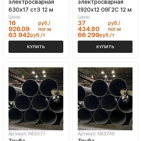
электросварная
электросварная
630х17 ст3 12 м
1920х12 09Г2С 12 м
Цена:
Цена:
16
37
руб./
руб./
926.09
434.80
пог.м
пог.м
63 942
66 299
руб./т
руб./т
КУПИТЬ
КУПИТЬ
Артикул: N63577
Артикул: N63749
Труба
Труба