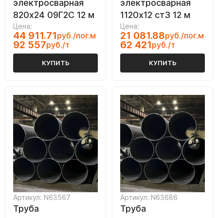
электросварная
электросварная
820х24 09Г2С 12 м
1120х12 ст3 12 м
Цена:
Цена:
44 911.71
21 081.88
руб./пог.м
руб./пог.м
92 557
62 421
руб./т
руб./т
КУПИТЬ
КУПИТЬ
Артикул: N63567
Артикул: N63686
Труба
Труба