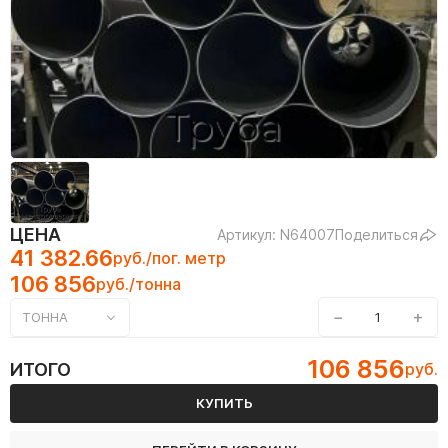
ЦЕНА
Артикул: N64007
Поделиться
41 382.66
руб./пог. метр
106 856
руб./тонна
−
+
ТОННА
106 856
ИТОГО
руб.
КУПИТЬ