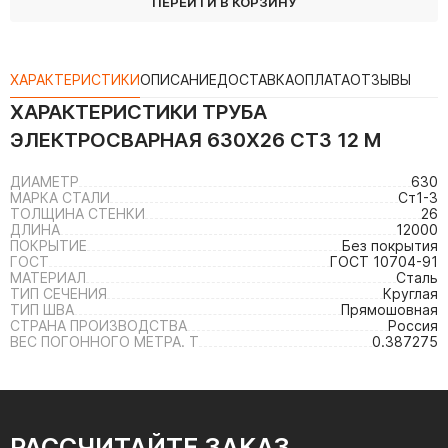
ПЕРЕЙТИ В КОРЗИНУ
ХАРАКТЕРИСТИКИ
ОПИСАНИЕ
ДОСТАВКА
ОПЛАТА
ОТЗЫВЫ
ХАРАКТЕРИСТИКИ
ТРУБА
ЭЛЕКТРОСВАРНАЯ 630Х26 СТ3 12 М
ДИАМЕТР
630
МАРКА СТАЛИ
Ст1-3
ТОЛЩИНА СТЕНКИ
26
ДЛИНА
12000
ПОКРЫТИЕ
Без покрытия
ГОСТ
ГОСТ 10704-91
МАТЕРИАЛ
Сталь
ТИП СЕЧЕНИЯ
Круглая
ТИП ШВА
Прямошовная
СТРАНА ПРОИЗВОДСТВА
Россия
ВЕС ПОГОННОГО МЕТРА. Т
0.387275
РАССЧИТАЙТЕ ЗАКАЗ