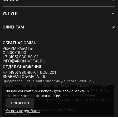
УСЛУГИ
КЛИЕНТАМ
ОБРАТНАЯ СВЯЗЬ
РЕЖИМ РАБОТЫ
С 9:00-18:00
+7 (495) 980-80-01
INFO@ARION-METAL.RU
ОТДЕЛ СНАБЖЕНИЯ
+7 (495) 980-80-01 ДОБ. 201
SNAB@ARION-METAL.RU
Представленная на сайте информация, касающаяся цен,
характеристик и наличия носит исключительно информационный
характер и не является публичной офертой (Статья 437(2) ГК РФ).
На нашем сайте мы используем cookie-файлы и
ООО "Арион-Металл" © 2020 - 2026 Все права защищены.
рекомендательные технологии.
Копирование материалов преследуется по закону (Статья 146 УК
ПОНЯТНО
РФ).
Разработка и seo-продвижение Mary Project
Узнать подробнее
Cпособы оплаты