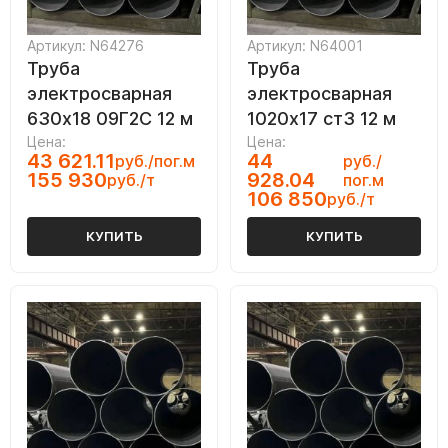
Артикул: N64276
Артикул: N64001
Труба
Труба
электросварная
электросварная
630х18 09Г2С 12 м
1020х17 ст3 12 м
Цена:
Цена:
43 621.11
44
руб./пог.м
руб./
155 930
928.04
руб./т
пог.м
106 850
руб./т
КУПИТЬ
КУПИТЬ