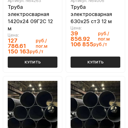
Артикул: N64263
Артикул: N64006
Труба
Труба
электросварная
электросварная
1420х24 09Г2С 12
630х25 ст3 12 м
м
Цена:
39
руб./
Цена:
856.92
пог.м
127
руб./
106 855
руб./т
786.61
пог.м
150 163
руб./т
КУПИТЬ
КУПИТЬ