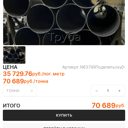
ЦЕНА
Артикул: N63749
Поделиться
35 729.76
руб./пог. метр
70 689
руб./тонна
−
+
ТОННА
70 689
ИТОГО
руб.
КУПИТЬ