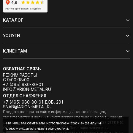
КАТАЛОГ
УСЛУГИ
КЛИЕНТАМ
ОБРАТНАЯ СВЯЗЬ
РЕЖИМ РАБОТЫ
С 9:00-18:00
+7 (495) 980-80-01
INFO@ARION-METAL.RU
ОТДЕЛ СНАБЖЕНИЯ
+7 (495) 980-80-01 ДОБ. 201
SNAB@ARION-METAL.RU
Представленная на сайте информация, касающаяся цен,
характеристик и наличия носит исключительно информационный
характер и не является публичной офертой (Статья 437(2) ГК РФ).
На нашем сайте мы используем cookie-файлы и
ООО "Арион-Металл" © 2020 - 2026 Все права защищены.
рекомендательные технологии.