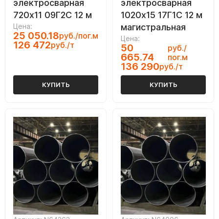
электросварная
электросварная
720х11 09Г2С 12 м
1020х15 17Г1С 12 м
Цена:
магистральная
25 050.18
руб./пог.м
Цена:
126 472
руб./т
50
руб./
665.74
пог.м
136 290
руб./т
КУПИТЬ
КУПИТЬ