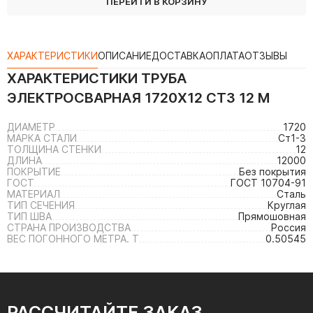
ПЕРЕЙТИ В КОРЗИНУ
ХАРАКТЕРИСТИКИ
ОПИСАНИЕ
ДОСТАВКА
ОПЛАТА
ОТЗЫВЫ
ХАРАКТЕРИСТИКИ
ТРУБА
ЭЛЕКТРОСВАРНАЯ 1720Х12 СТ3 12 М
ДИАМЕТР
1720
МАРКА СТАЛИ
Ст1-3
ТОЛЩИНА СТЕНКИ
12
ДЛИНА
12000
ПОКРЫТИЕ
Без покрытия
ГОСТ
ГОСТ 10704-91
МАТЕРИАЛ
Сталь
ТИП СЕЧЕНИЯ
Круглая
ТИП ШВА
Прямошовная
СТРАНА ПРОИЗВОДСТВА
Россия
ВЕС ПОГОННОГО МЕТРА. Т
0.50545
РАССЧИТАЙТЕ ЗАКАЗ