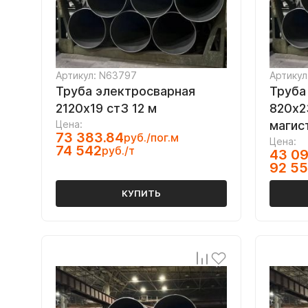
Артикул: N63797
Артикул
Труба электросварная
Труба
2120х19 ст3 12 м
820х2
Цена:
магис
73 383.84
руб./пог.м
Цена:
74 542
руб./т
43 09
92 5
КУПИТЬ