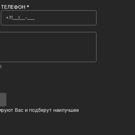
ТЕЛЕФОН *
х
У
ируют Вас и подберут наилучшее