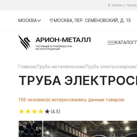
В связи с тек
МОСКВА
МОСКВА, ПЕР. СЕМЁНОВСКИЙ, Д. 15
КАТАЛОГ
Главная
/
Труба металлическая
/
Труба электросварная
/
ТРУБА ЭЛЕКТРОСВ
156 человек(а) интересовались данным товаром
★
★
★
★
★
(4.5)