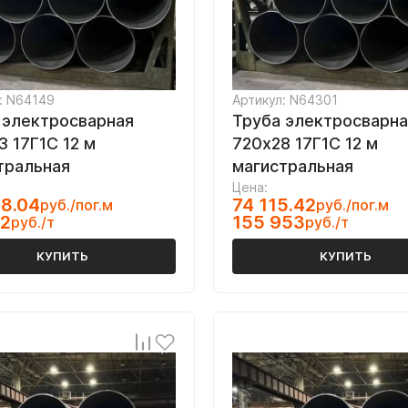
: N64149
Артикул: N64301
 электросварная
Труба электросварна
3 17Г1С 12 м
720х28 17Г1С 12 м
тральная
магистральная
Цена:
8.04
74 115.42
руб./пог.м
руб./пог.м
52
155 953
руб./т
руб./т
КУПИТЬ
КУПИТЬ