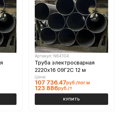
Артикул: N64104
я
Труба электросварная
2220х16 09Г2С 12 м
Цена:
107 736.47
руб./пог.м
123 886
руб./т
КУПИТЬ