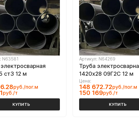
: N63581
Артикул: N64269
 электросварная
Труба электросварна
5 ст3 12 м
1420х28 09Г2С 12 м
Цена:
6.28
148 672.72
руб./пог.м
руб./пог.м
1
150 169
руб./т
руб./т
КУПИТЬ
КУПИТЬ