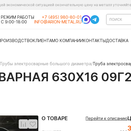
ущей экономической ситуацией окончательную цену на металл уточняйт
РЕЖИМ РАБОТЫ
+7 (495) 980-80-01
С 9:00-18:00
INFO@ARION-METAL.RU
ПРОИЗВОДСТВО
КЛИЕНТАМ
О КОМПАНИИ
КОНТАКТЫ
ДОСТАВКА
Трубы электросварные большого диаметра
/
Труба электросва
АРНАЯ 630Х16 09Г2
О ТОВАРЕ
Перейти к описанию
3