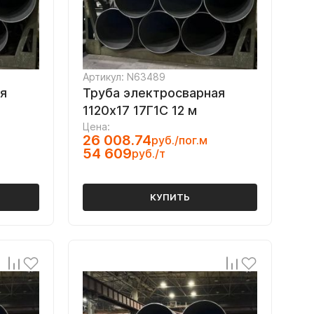
Артикул: N63489
я
Труба электросварная
1120х17 17Г1С 12 м
Цена:
26 008.74
руб./пог.м
54 609
руб./т
КУПИТЬ