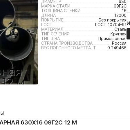
ДИАМЕТР
630
МАРКА СТАЛИ
09Г2С
ТОЛЩИНА СТЕНКИ
16
ДЛИНА
12000
ПОКРЫТИЕ
Без покрытия
ГОСТ
ГОСТ 10704-91
МАТЕРИАЛ
Сталь
ТИП СЕЧЕНИЯ
Круглая
ТИП ШВА
Прямошовная
СТРАНА ПРОИЗВОДСТВА
Россия
ВЕС ПОГОННОГО МЕТРА. Т
0.249466
ВЫ
РНАЯ 630Х16 09Г2С 12 М