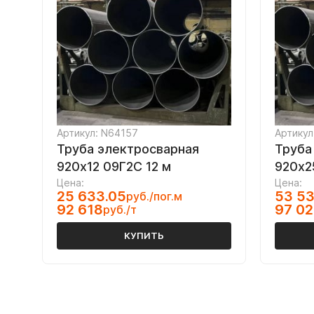
Артикул: N64157
Артикул
Труба электросварная
Труба
920х12 09Г2С 12 м
920х2
Цена:
Цена:
25 633.05
53 53
руб./пог.м
92 618
97 02
руб./т
КУПИТЬ