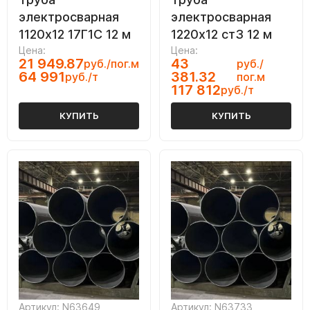
электросварная
электросварная
1120х12 17Г1С 12 м
1220х12 ст3 12 м
Цена:
Цена:
21 949.87
43
руб./пог.м
руб./
64 991
381.32
руб./т
пог.м
117 812
руб./т
КУПИТЬ
КУПИТЬ
Артикул: N63649
Артикул: N63733