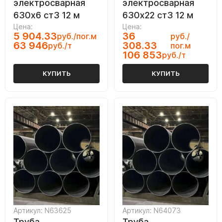
электросварная
электросварная
630х6 ст3 12 м
630х22 ст3 12 м
Цена:
Цена:
5 904.33
36
руб./пог.м
руб./
63 946
308.33
руб./т
пог.м
106 853
руб./т
КУПИТЬ
КУПИТЬ
Артикул: N63625
Артикул: N64073
Труба
Труба