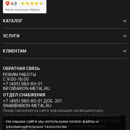
КАТАЛОГ
УСЛУГИ
КЛИЕНТАМ
ОБРАТНАЯ СВЯЗЬ
РЕЖИМ РАБОТЫ
С 9:00-18:00
+7 (495) 980-80-01
INFO@ARION-METAL.RU
ОТДЕЛ СНАБЖЕНИЯ
+7 (495) 980-80-01 ДОБ. 201
SNAB@ARION-METAL.RU
Представленная на сайте информация, касающаяся цен,
характеристик и наличия носит исключительно информационный
характер и не является публичной офертой (Статья 437(2) ГК РФ).
На нашем сайте мы используем cookie-файлы и
ООО "Арион-Металл" © 2020 - 2026 Все права защищены.
рекомендательные технологии.