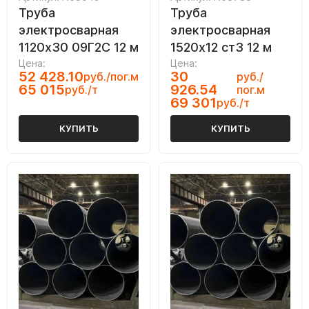
Труба
Труба
электросварная
электросварная
1120х30 09Г2С 12 м
1520х12 ст3 12 м
Цена:
Цена:
52 428.10
30
руб./пог.м
руб./
65 015
926.54
руб./т
пог.м
69 301
руб./т
КУПИТЬ
КУПИТЬ