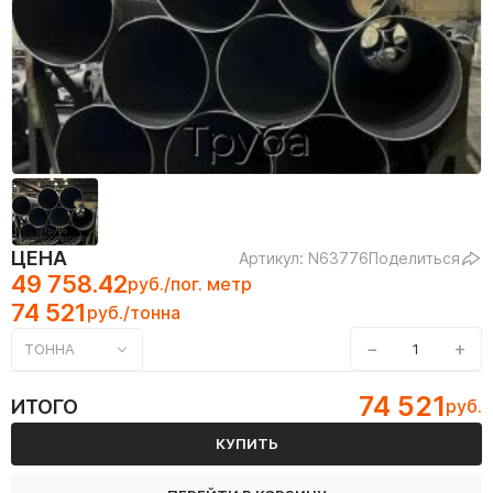
ЦЕНА
Артикул: N63776
Поделиться
49 758.42
руб./пог. метр
74 521
руб./тонна
−
+
ТОННА
74 521
ИТОГО
руб.
КУПИТЬ