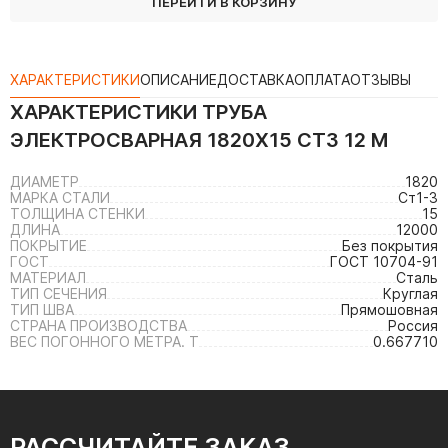
ПЕРЕЙТИ В КОРЗИНУ
ХАРАКТЕРИСТИКИ
ОПИСАНИЕ
ДОСТАВКА
ОПЛАТА
ОТЗЫВЫ
ХАРАКТЕРИСТИКИ
ТРУБА
ЭЛЕКТРОСВАРНАЯ 1820Х15 СТ3 12 М
ДИАМЕТР
1820
МАРКА СТАЛИ
Ст1-3
ТОЛЩИНА СТЕНКИ
15
ДЛИНА
12000
ПОКРЫТИЕ
Без покрытия
ГОСТ
ГОСТ 10704-91
МАТЕРИАЛ
Сталь
ТИП СЕЧЕНИЯ
Круглая
ТИП ШВА
Прямошовная
СТРАНА ПРОИЗВОДСТВА
Россия
ВЕС ПОГОННОГО МЕТРА. Т
0.667710
РАССЧИТАЙТЕ ЗАКАЗ