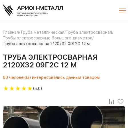
Главная
/
Труба металлическая
/
Труба электросварная
/
Трубы электросварные большого диаметра
/
Труба электросварная 2120х32 09Г2С 12 м
ТРУБА ЭЛЕКТРОСВАРНАЯ
2120Х32 09Г2С 12 М
60 человек(а) интересовались данным товаром
★
★
★
★
★
(5.0)