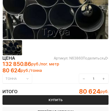
ЦЕНА
Артикул: N63860
Поделиться
132 850.86
руб./пог. метр
80 624
руб./тонна
−
+
ТОННА
80 624
ИТОГО
руб.
КУПИТЬ