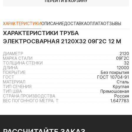
ПЕРЕЙТИ В КОРЗИНУ
ХАРАКТЕРИСТИКИ
ОПИСАНИЕ
ДОСТАВКА
ОПЛАТА
ОТЗЫВЫ
ХАРАКТЕРИСТИКИ
ТРУБА
ЭЛЕКТРОСВАРНАЯ 2120Х32 09Г2С 12 М
ДИАМЕТР
2120
МАРКА СТАЛИ
09Г2С
ТОЛЩИНА СТЕНКИ
32
ДЛИНА
12000
ПОКРЫТИЕ
Без покрытия
ГОСТ
ГОСТ 10704-91
МАТЕРИАЛ
Сталь
ТИП СЕЧЕНИЯ
Круглая
ТИП ШВА
Прямошовная
СТРАНА ПРОИЗВОДСТВА
Россия
ВЕС ПОГОННОГО МЕТРА. Т
1.647783
РАССЧИТАЙТЕ ЗАКАЗ