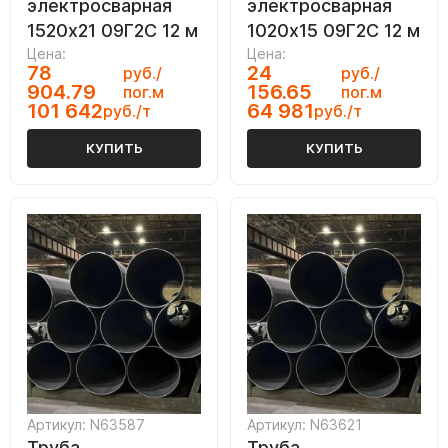
электросварная
электросварная
1520х21 09Г2С 12 м
1020х15 09Г2С 12 м
Цена:
Цена:
78
24
руб./
руб./
904.79
156.65
пог.м
пог.м
101 642
64 981
руб./т
руб./т
КУПИТЬ
КУПИТЬ
Артикул: N63587
Артикул: N63621
Труба
Труба