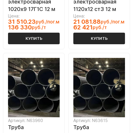
электросварная
электросварная
1020х9 17Г1С 12 м
1120х12 ст3 12 м
Цена:
Цена:
31 510.23
21 081.88
руб./пог.м
руб./пог.м
136 330
62 421
руб./т
руб./т
КУПИТЬ
КУПИТЬ
Артикул: N63960
Артикул: N63615
Труба
Труба