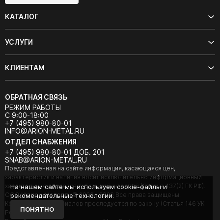
КАТАЛОГ
УСЛУГИ
КЛИЕНТАМ
ОБРАТНАЯ СВЯЗЬ
РЕЖИМ РАБОТЫ
С 9:00-18:00
+7 (495) 980-80-01
INFO@ARION-METAL.RU
ОТДЕЛ СНАБЖЕНИЯ
+7 (495) 980-80-01 ДОБ. 201
SNAB@ARION-METAL.RU
Представленная на сайте информация, касающаяся цен,
характеристик и наличия носит исключительно информационный
характер и не является публичной офертой (Статья 437(2) ГК РФ).
На нашем сайте мы используем cookie-файлы и
ООО "Арион-Металл" © 2020 - 2026 Все права защищены.
рекомендательные технологии.
Копирование материалов преследуется по закону (Статья 146 УК
ПОНЯТНО
РФ).