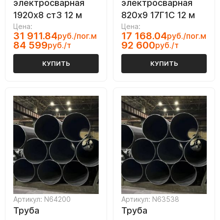
электросварная
электросварная
1920х8 ст3 12 м
820х9 17Г1С 12 м
Цена:
Цена:
31 911.84
17 168.04
руб./пог.м
руб./пог.м
84 599
92 600
руб./т
руб./т
КУПИТЬ
КУПИТЬ
Артикул: N64200
Артикул: N63538
Труба
Труба