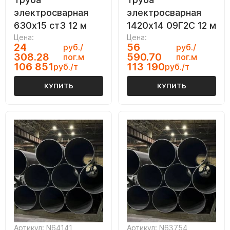
электросварная
электросварная
630х15 ст3 12 м
1420х14 09Г2С 12 м
Цена:
Цена:
24
56
руб./
руб./
308.28
590.70
пог.м
пог.м
106 851
113 190
руб./т
руб./т
КУПИТЬ
КУПИТЬ
Артикул: N64141
Артикул: N63754