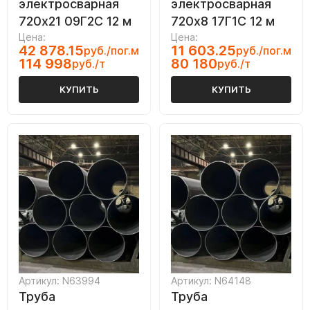
электросварная
электросварная
720х21 09Г2С 12 м
720х8 17Г1С 12 м
Цена:
Цена:
42 878.15
11 603.25
руб./пог.м
руб./пог.м
114 998
80 180
руб./т
руб./т
КУПИТЬ
КУПИТЬ
Артикул: N63994
Артикул: N64148
Труба
Труба