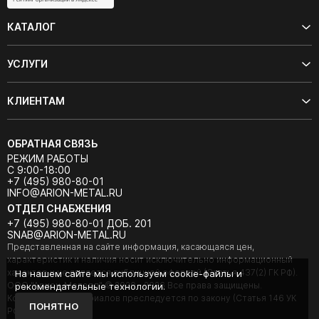
КАТАЛОГ
УСЛУГИ
КЛИЕНТАМ
ОБРАТНАЯ СВЯЗЬ
РЕЖИМ РАБОТЫ
С 9:00-18:00
+7 (495) 980-80-01
INFO@ARION-METAL.RU
ОТДЕЛ СНАБЖЕНИЯ
+7 (495) 980-80-01 ДОБ. 201
SNAB@ARION-METAL.RU
Представленная на сайте информация, касающаяся цен,
характеристик и наличия носит исключительно информационный
характер и не является публичной офертой (Статья 437(2) ГК РФ).
На нашем сайте мы используем cookie-файлы и
ООО "Арион-Металл" © 2020 - 2026 Все права защищены.
рекомендательные технологии.
Копирование материалов преследуется по закону (Статья 146 УК
ПОНЯТНО
РФ).