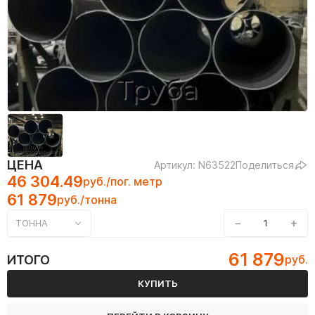
ЦЕНА
Артикул: N63522
Поделиться
46 304.49
руб./пог. метр
61 879
руб./тонна
−
+
ТОННА
61 879
ИТОГО
руб.
КУПИТЬ