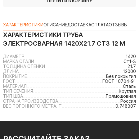
ПЕРЕЙТИ В КОРЗИНУ
ХАРАКТЕРИСТИКИ
ОПИСАНИЕ
ДОСТАВКА
ОПЛАТА
ОТЗЫВЫ
ХАРАКТЕРИСТИКИ
ТРУБА
ЭЛЕКТРОСВАРНАЯ 1420Х21.7 СТ3 12 М
ДИАМЕТР
1420
МАРКА СТАЛИ
Ст1-3
ТОЛЩИНА СТЕНКИ
21.7
ДЛИНА
12000
ПОКРЫТИЕ
Без покрытия
ГОСТ
ГОСТ 10704-91
МАТЕРИАЛ
Сталь
ТИП СЕЧЕНИЯ
Круглая
ТИП ШВА
Прямошовная
СТРАНА ПРОИЗВОДСТВА
Россия
ВЕС ПОГОННОГО МЕТРА. Т
0.748307
РАССЧИТАЙТЕ ЗАКАЗ