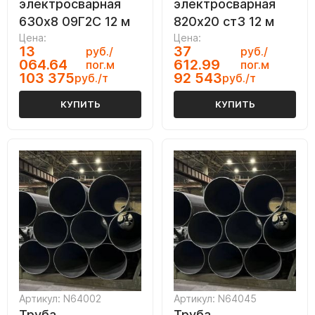
электросварная
электросварная
630х8 09Г2С 12 м
820х20 ст3 12 м
Цена:
Цена:
13
37
руб./
руб./
064.64
612.99
пог.м
пог.м
103 375
92 543
руб./т
руб./т
КУПИТЬ
КУПИТЬ
Артикул: N64002
Артикул: N64045
Труба
Труба