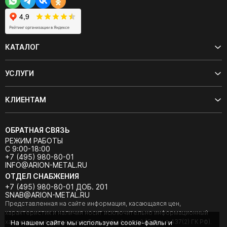
КАТАЛОГ
УСЛУГИ
КЛИЕНТАМ
ОБРАТНАЯ СВЯЗЬ
РЕЖИМ РАБОТЫ
С 9:00-18:00
+7 (495) 980-80-01
INFO@ARION-METAL.RU
ОТДЕЛ СНАБЖЕНИЯ
+7 (495) 980-80-01 ДОБ. 201
SNAB@ARION-METAL.RU
Представленная на сайте информация, касающаяся цен,
характеристик и наличия носит исключительно информационный
характер и не является публичной офертой (Статья 437(2) ГК РФ).
На нашем сайте мы используем cookie-файлы и