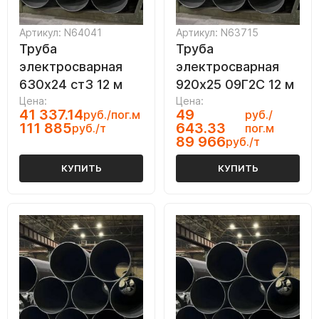
Артикул: N64041
Артикул: N63715
Труба
Труба
электросварная
электросварная
630х24 ст3 12 м
920х25 09Г2С 12 м
Цена:
Цена:
41 337.14
49
руб./пог.м
руб./
111 885
643.33
руб./т
пог.м
89 966
руб./т
КУПИТЬ
КУПИТЬ