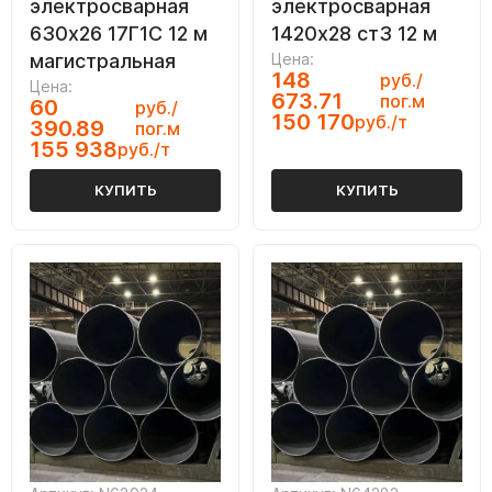
электросварная
электросварная
630х26 17Г1С 12 м
1420х28 ст3 12 м
магистральная
Цена:
148
руб./
Цена:
673.71
пог.м
60
руб./
150 170
руб./т
390.89
пог.м
155 938
руб./т
КУПИТЬ
КУПИТЬ