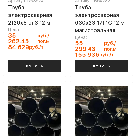
Артикул: N63924
Артикул: N64282
Труба
Труба
электросварная
электросварная
2120х8 ст3 12 м
630х23 17Г1С 12 м
Цена:
магистральная
35
руб./
Цена:
262.45
пог.м
55
руб./
84 629
руб./т
299.43
пог.м
155 936
руб./т
КУПИТЬ
КУПИТЬ