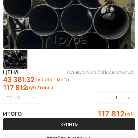
ЦЕНА
Артикул: N64073
Поделиться
43 381.32
руб./пог. метр
117 812
руб./тонна
−
+
ТОННА
117 812
ИТОГО
руб.
КУПИТЬ