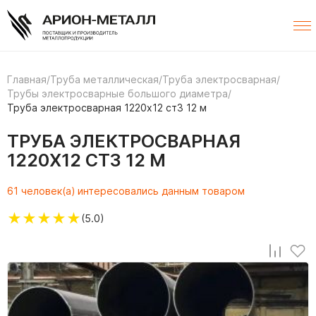
Главная
/
Труба металлическая
/
Труба электросварная
/
Трубы электросварные большого диаметра
/
Труба электросварная 1220х12 ст3 12 м
ТРУБА ЭЛЕКТРОСВАРНАЯ
1220Х12 СТ3 12 М
61 человек(а) интересовались данным товаром
★
★
★
★
★
(5.0)