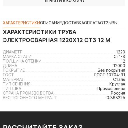
ПЕРЕЙТИ В КОРЗИНУ
ХАРАКТЕРИСТИКИ
ОПИСАНИЕ
ДОСТАВКА
ОПЛАТА
ОТЗЫВЫ
ХАРАКТЕРИСТИКИ
ТРУБА
ЭЛЕКТРОСВАРНАЯ 1220Х12 СТ3 12 М
ДИАМЕТР
1220
МАРКА СТАЛИ
Ст1-3
ТОЛЩИНА СТЕНКИ
12
ДЛИНА
12000
ПОКРЫТИЕ
Без покрытия
ГОСТ
ГОСТ 10704-91
МАТЕРИАЛ
Сталь
ТИП СЕЧЕНИЯ
Круглая
ТИП ШВА
Прямошовная
СТРАНА ПРОИЗВОДСТВА
Россия
ВЕС ПОГОННОГО МЕТРА. Т
0.368225
РАССЧИТАЙТЕ ЗАКАЗ