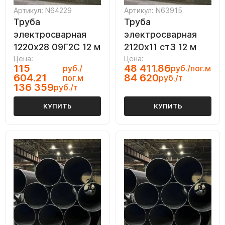
Артикул: N64229
Артикул: N63915
Труба
Труба
электросварная
электросварная
1220х28 09Г2С 12 м
2120х11 ст3 12 м
Цена:
Цена:
115
48 411.86
руб./
руб./пог.м
604.21
84 620
пог.м
руб./т
136 359
руб./т
КУПИТЬ
КУПИТЬ