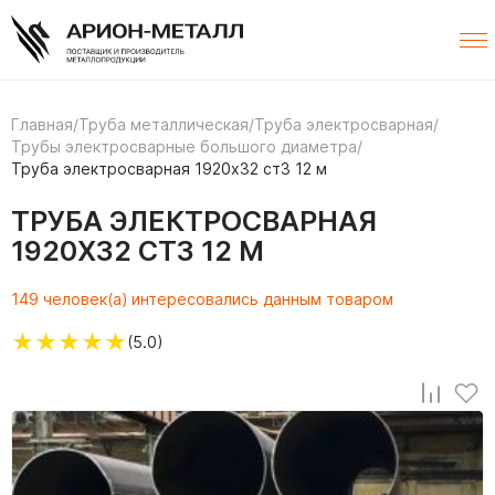
Главная
/
Труба металлическая
/
Труба электросварная
/
Трубы электросварные большого диаметра
/
Труба электросварная 1920х32 ст3 12 м
ТРУБА ЭЛЕКТРОСВАРНАЯ
1920Х32 СТ3 12 М
149 человек(а) интересовались данным товаром
★
★
★
★
★
(5.0)