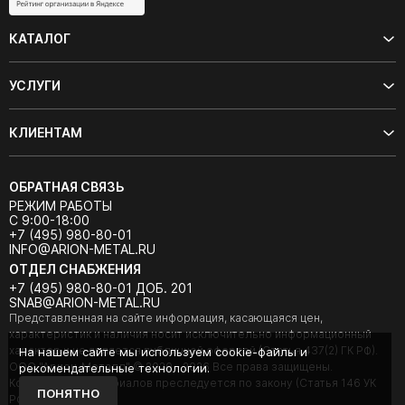
КАТАЛОГ
УСЛУГИ
КЛИЕНТАМ
ОБРАТНАЯ СВЯЗЬ
РЕЖИМ РАБОТЫ
С 9:00-18:00
+7 (495) 980-80-01
INFO@ARION-METAL.RU
ОТДЕЛ СНАБЖЕНИЯ
+7 (495) 980-80-01 ДОБ. 201
SNAB@ARION-METAL.RU
Представленная на сайте информация, касающаяся цен,
характеристик и наличия носит исключительно информационный
характер и не является публичной офертой (Статья 437(2) ГК РФ).
На нашем сайте мы используем cookie-файлы и
ООО "Арион-Металл" © 2020 - 2026 Все права защищены.
рекомендательные технологии.
Копирование материалов преследуется по закону (Статья 146 УК
ПОНЯТНО
РФ).