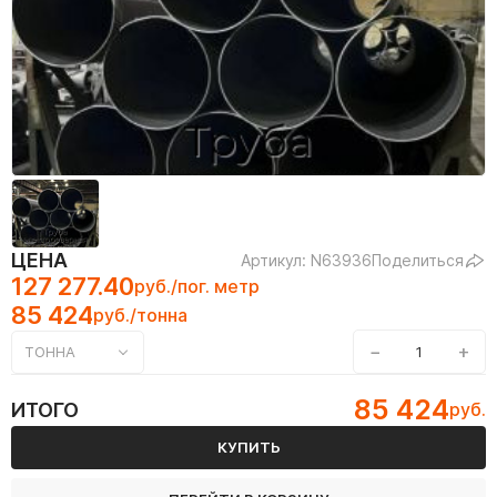
ЦЕНА
Артикул: N63936
Поделиться
127 277.40
руб./пог. метр
85 424
руб./тонна
−
+
ТОННА
85 424
ИТОГО
руб.
КУПИТЬ