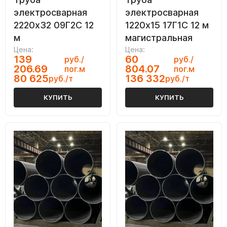
электросварная
электросварная
2220х32 09Г2С 12
1220х15 17Г1С 12 м
м
магистральная
Цена:
Цена:
139
60
руб./
руб./
206.69
804.07
пог.м
пог.м
80 625
136 332
руб./т
руб./т
КУПИТЬ
КУПИТЬ