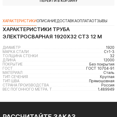
ПЕРЕЙТИ В КОРЗИНУ
ХАРАКТЕРИСТИКИ
ОПИСАНИЕ
ДОСТАВКА
ОПЛАТА
ОТЗЫВЫ
ХАРАКТЕРИСТИКИ
ТРУБА
ЭЛЕКТРОСВАРНАЯ 1920Х32 СТ3 12 М
ДИАМЕТР
1920
МАРКА СТАЛИ
Ст1-3
ТОЛЩИНА СТЕНКИ
32
ДЛИНА
12000
ПОКРЫТИЕ
Без покрытия
ГОСТ
ГОСТ 10704-91
МАТЕРИАЛ
Сталь
ТИП СЕЧЕНИЯ
Круглая
ТИП ШВА
Прямошовная
СТРАНА ПРОИЗВОДСТВА
Россия
ВЕС ПОГОННОГО МЕТРА. Т
1.489949
РАССЧИТАЙТЕ ЗАКАЗ