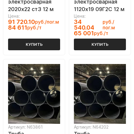
электросварная
электросварная
2020х22 ст3 12 м
1120х19 09Г2С 12 м
Цена:
Цена:
91 720.10
34
руб./пог.м
руб./
84 611
540.04
руб./т
пог.м
65 001
руб./т
КУПИТЬ
КУПИТЬ
Артикул: N63861
Артикул: N64202
Труба
Труба