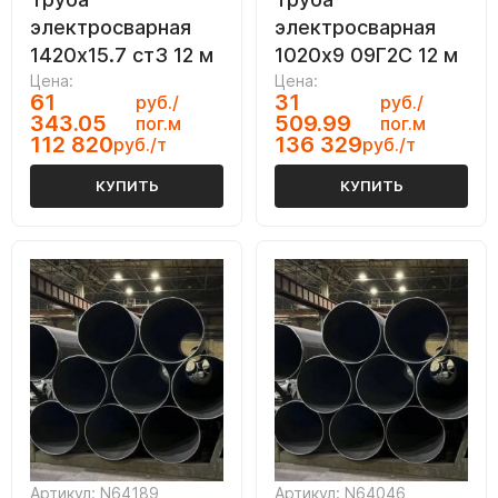
электросварная
электросварная
1420х15.7 ст3 12 м
1020х9 09Г2С 12 м
Цена:
Цена:
61
31
руб./
руб./
343.05
509.99
пог.м
пог.м
112 820
136 329
руб./т
руб./т
КУПИТЬ
КУПИТЬ
Артикул: N64189
Артикул: N64046