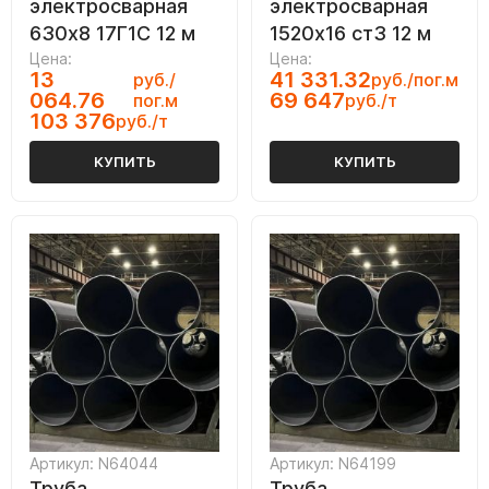
электросварная
электросварная
630х8 17Г1С 12 м
1520х16 ст3 12 м
Цена:
Цена:
13
41 331.32
руб./
руб./пог.м
064.76
69 647
пог.м
руб./т
103 376
руб./т
КУПИТЬ
КУПИТЬ
Артикул: N64044
Артикул: N64199
Труба
Труба