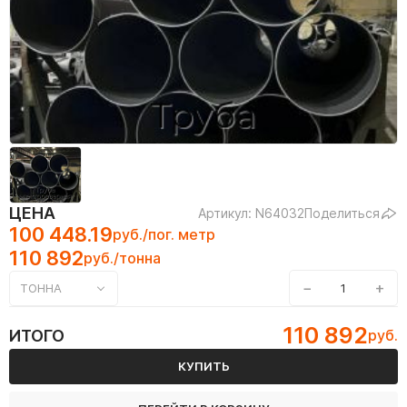
ЦЕНА
Артикул: N64032
Поделиться
100 448.19
руб./пог. метр
110 892
руб./тонна
−
+
ТОННА
110 892
ИТОГО
руб.
КУПИТЬ