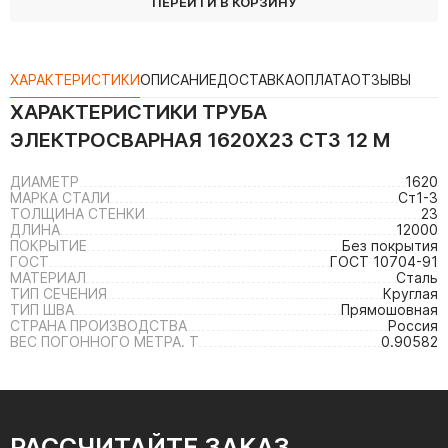
ПЕРЕЙТИ В КОРЗИНУ
ХАРАКТЕРИСТИКИ
ОПИСАНИЕ
ДОСТАВКА
ОПЛАТА
ОТЗЫВЫ
ХАРАКТЕРИСТИКИ
ТРУБА
ЭЛЕКТРОСВАРНАЯ 1620Х23 СТ3 12 М
ДИАМЕТР
1620
МАРКА СТАЛИ
Ст1-3
ТОЛЩИНА СТЕНКИ
23
ДЛИНА
12000
ПОКРЫТИЕ
Без покрытия
ГОСТ
ГОСТ 10704-91
МАТЕРИАЛ
Сталь
ТИП СЕЧЕНИЯ
Круглая
ТИП ШВА
Прямошовная
СТРАНА ПРОИЗВОДСТВА
Россия
ВЕС ПОГОННОГО МЕТРА. Т
0.90582
РАССЧИТАЙТЕ ЗАКАЗ