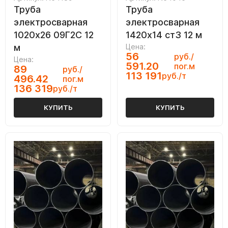
Труба
Труба
электросварная
электросварная
1020х26 09Г2С 12
1420х14 ст3 12 м
м
Цена:
56
руб./
Цена:
591.20
пог.м
89
руб./
113 191
руб./т
496.42
пог.м
136 319
руб./т
КУПИТЬ
КУПИТЬ