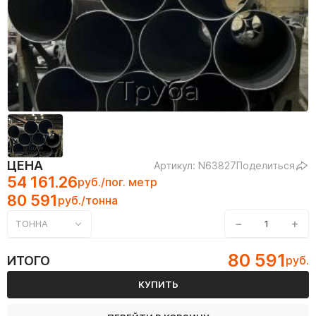
ЦЕНА
Артикул: N63827
Поделиться
54 161.26
руб./пог. метр
80 591
руб./тонна
−
+
ТОННА
80 591
ИТОГО
руб.
КУПИТЬ