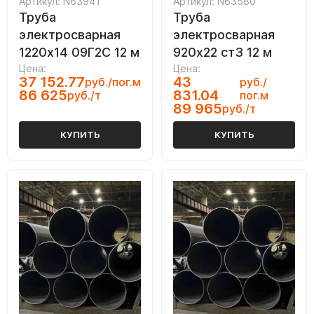
Артикул: N63941
Артикул: N63580
Труба
Труба
электросварная
электросварная
1220х14 09Г2С 12 м
920х22 ст3 12 м
Цена:
Цена:
37 152.77
43
руб./пог.м
руб./
86 625
831.04
руб./т
пог.м
89 965
руб./т
КУПИТЬ
КУПИТЬ