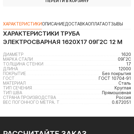
ПЕРЕЙТИ В КОРЗИНУ
ХАРАКТЕРИСТИКИ
ОПИСАНИЕ
ДОСТАВКА
ОПЛАТА
ОТЗЫВЫ
ХАРАКТЕРИСТИКИ
ТРУБА
ЭЛЕКТРОСВАРНАЯ 1620Х17 09Г2С 12 М
ДИАМЕТР
1620
МАРКА СТАЛИ
09Г2С
ТОЛЩИНА СТЕНКИ
17
ДЛИНА
12000
ПОКРЫТИЕ
Без покрытия
ГОСТ
ГОСТ 10704-91
МАТЕРИАЛ
Сталь
ТИП СЕЧЕНИЯ
Круглая
ТИП ШВА
Прямошовная
СТРАНА ПРОИЗВОДСТВА
Россия
ВЕС ПОГОННОГО МЕТРА. Т
0.672051
РАССЧИТАЙТЕ ЗАКАЗ