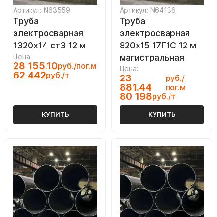
Артикул: N63559
Артикул: N64136
Труба
Труба
электросварная
электросварная
1320х14 ст3 12 м
820х15 17Г1С 12 м
Цена:
магистральная
28 155.10
руб./пог.м
Цена:
62 442
руб./т
23
руб./
881.44
пог.м
80 198
руб./т
КУПИТЬ
КУПИТЬ