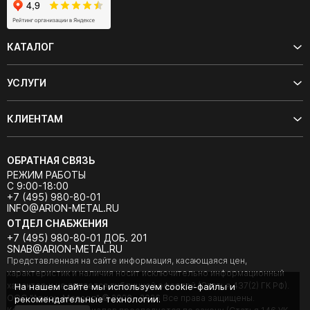
КАТАЛОГ
УСЛУГИ
КЛИЕНТАМ
ОБРАТНАЯ СВЯЗЬ
РЕЖИМ РАБОТЫ
С 9:00-18:00
+7 (495) 980-80-01
INFO@ARION-METAL.RU
ОТДЕЛ СНАБЖЕНИЯ
+7 (495) 980-80-01 ДОБ. 201
SNAB@ARION-METAL.RU
Представленная на сайте информация, касающаяся цен,
характеристик и наличия носит исключительно информационный
характер и не является публичной офертой (Статья 437(2) ГК РФ).
На нашем сайте мы используем cookie-файлы и
ООО "Арион-Металл" © 2020 - 2026 Все права защищены.
рекомендательные технологии.