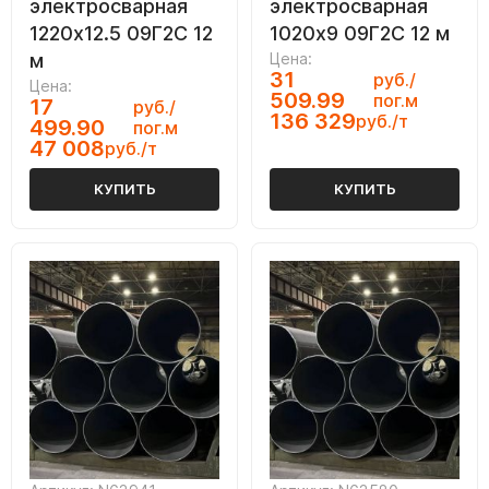
электросварная
электросварная
1220х12.5 09Г2С 12
1020х9 09Г2С 12 м
м
Цена:
31
руб./
Цена:
509.99
пог.м
17
руб./
136 329
руб./т
499.90
пог.м
47 008
руб./т
КУПИТЬ
КУПИТЬ