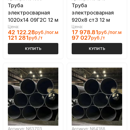
Труба
Труба
электросварная
электросварная
1020х14 09Г2С 12 м
920х8 ст3 12 м
Цена:
Цена:
42 122.28
17 978.81
руб./пог.м
руб./пог.м
121 281
97 027
руб./т
руб./т
КУПИТЬ
КУПИТЬ
Артикул: N63703
Артикул: N64188