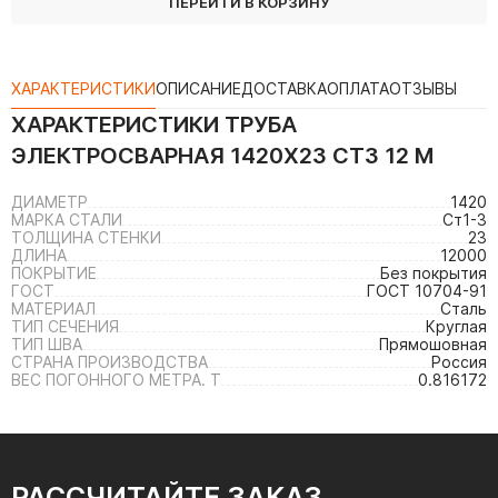
ПЕРЕЙТИ В КОРЗИНУ
ХАРАКТЕРИСТИКИ
ОПИСАНИЕ
ДОСТАВКА
ОПЛАТА
ОТЗЫВЫ
ХАРАКТЕРИСТИКИ
ТРУБА
ЭЛЕКТРОСВАРНАЯ 1420Х23 СТ3 12 М
ДИАМЕТР
1420
МАРКА СТАЛИ
Ст1-3
ТОЛЩИНА СТЕНКИ
23
ДЛИНА
12000
ПОКРЫТИЕ
Без покрытия
ГОСТ
ГОСТ 10704-91
МАТЕРИАЛ
Сталь
ТИП СЕЧЕНИЯ
Круглая
ТИП ШВА
Прямошовная
СТРАНА ПРОИЗВОДСТВА
Россия
ВЕС ПОГОННОГО МЕТРА. Т
0.816172
РАССЧИТАЙТЕ ЗАКАЗ