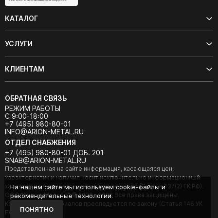
КАТАЛОГ
УСЛУГИ
КЛИЕНТАМ
ОБРАТНАЯ СВЯЗЬ
РЕЖИМ РАБОТЫ
С 9:00-18:00
+7 (495) 980-80-01
INFO@ARION-METAL.RU
ОТДЕЛ СНАБЖЕНИЯ
+7 (495) 980-80-01 ДОБ. 201
SNAB@ARION-METAL.RU
Представленная на сайте информация, касающаяся цен,
характеристик и наличия носит исключительно информационный
характер и не является публичной офертой (Статья 437(2) ГК РФ).
На нашем сайте мы используем cookie-файлы и
ООО "Арион-Металл" © 2020 - 2026 Все права защищены.
рекомендательные технологии.
Копирование материалов преследуется по закону (Статья 146 УК
ПОНЯТНО
РФ).