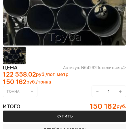
ЦЕНА
Артикул: N64262
Поделиться
122 558.02
руб./пог. метр
150 162
руб./тонна
−
+
ТОННА
150 162
ИТОГО
руб.
КУПИТЬ