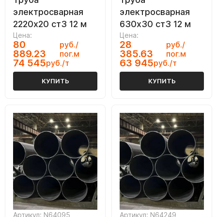
электросварная
электросварная
2220х20 ст3 12 м
630х30 ст3 12 м
Цена:
Цена:
80
28
руб./
руб./
889.23
385.63
пог.м
пог.м
74 545
63 945
руб./т
руб./т
КУПИТЬ
КУПИТЬ
Артикул: N64095
Артикул: N64249