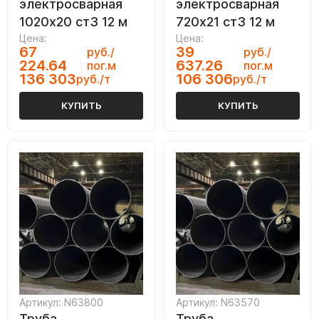
электросварная
электросварная
1020х20 ст3 12 м
720х21 ст3 12 м
Цена:
Цена:
67
39
руб./
руб./
224.64
637.26
пог.м
пог.м
136 303
106 306
руб./т
руб./т
КУПИТЬ
КУПИТЬ
Артикул: N63800
Артикул: N63570
Труба
Труба