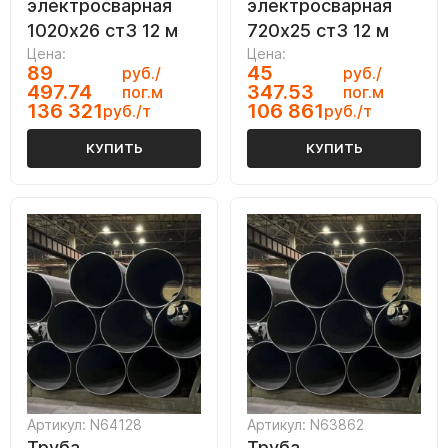
электросварная
электросварная
1020х26 ст3 12 м
720х25 ст3 12 м
Цена:
Цена:
89
45
руб./
руб./
497.74
347.53
пог.м
пог.м
136 321
106 861
руб./т
руб./т
КУПИТЬ
КУПИТЬ
Артикул: N64128
Артикул: N63862
Труба
Труба