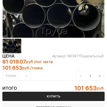
ЦЕНА
Артикул: N63971
Поделиться
81 019.07
руб./пог. метр
101 653
руб./тонна
−
+
ТОННА
101 653
ИТОГО
руб.
КУПИТЬ