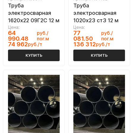
Труба
Труба
электросварная
электросварная
1620х22 09Г2С 12 м
1020х23 ст3 12 м
Цена:
Цена:
64
77
руб./
руб./
990.48
081.50
пог.м
пог.м
74 962
136 312
руб./т
руб./т
КУПИТЬ
КУПИТЬ