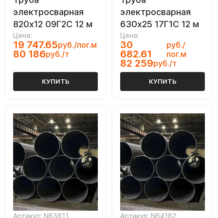
электросварная
электросварная
820х12 09Г2С 12 м
630х25 17Г1С 12 м
Цена:
Цена:
19 747.65
30
руб./пог.м
руб./
80 186
682.61
руб./т
пог.м
82 259
руб./т
КУПИТЬ
КУПИТЬ
Артикул: N63811
Артикул: N64182