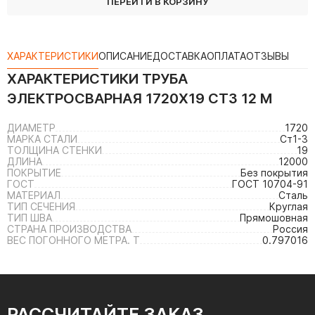
ПЕРЕЙТИ В КОРЗИНУ
ХАРАКТЕРИСТИКИ
ОПИСАНИЕ
ДОСТАВКА
ОПЛАТА
ОТЗЫВЫ
ХАРАКТЕРИСТИКИ
ТРУБА
ЭЛЕКТРОСВАРНАЯ 1720Х19 СТ3 12 М
ДИАМЕТР
1720
МАРКА СТАЛИ
Ст1-3
ТОЛЩИНА СТЕНКИ
19
ДЛИНА
12000
ПОКРЫТИЕ
Без покрытия
ГОСТ
ГОСТ 10704-91
МАТЕРИАЛ
Сталь
ТИП СЕЧЕНИЯ
Круглая
ТИП ШВА
Прямошовная
СТРАНА ПРОИЗВОДСТВА
Россия
ВЕС ПОГОННОГО МЕТРА. Т
0.797016
РАССЧИТАЙТЕ ЗАКАЗ