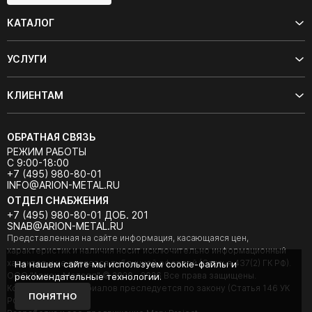
КАТАЛОГ
УСЛУГИ
КЛИЕНТАМ
ОБРАТНАЯ СВЯЗЬ
РЕЖИМ РАБОТЫ
С 9:00-18:00
+7 (495) 980-80-01
INFO@ARION-METAL.RU
ОТДЕЛ СНАБЖЕНИЯ
+7 (495) 980-80-01 ДОБ. 201
SNAB@ARION-METAL.RU
Представленная на сайте информация, касающаяся цен,
характеристик и наличия носит исключительно информационный
характер и не является публичной офертой (Статья 437(2) ГК РФ).
На нашем сайте мы используем cookie-файлы и
ООО "Арион-Металл" © 2020 - 2026 Все права защищены.
рекомендательные технологии.
Копирование материалов преследуется по закону (Статья 146 УК
ПОНЯТНО
РФ).