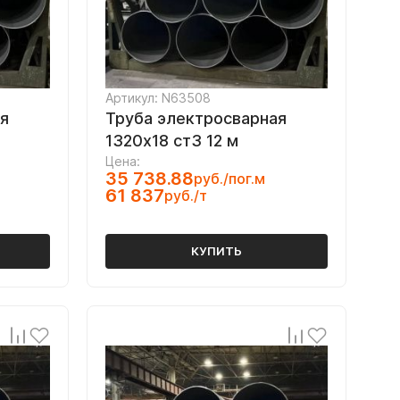
Артикул: N63508
я
Труба электросварная
1320х18 ст3 12 м
Цена:
35 738.88
руб./пог.м
61 837
руб./т
КУПИТЬ