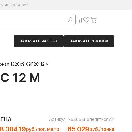
е у менеджеров
ЗАКАЗАТЬ РАСЧЕТ
ЗАКАЗАТЬ ЗВОНОК
рная 1220х9 09Г2С 12 м
С 12 М
ЦЕНА
Артикул: N63663
Поделиться
8 004.19
65 029
руб./пог. метр
руб./тонна