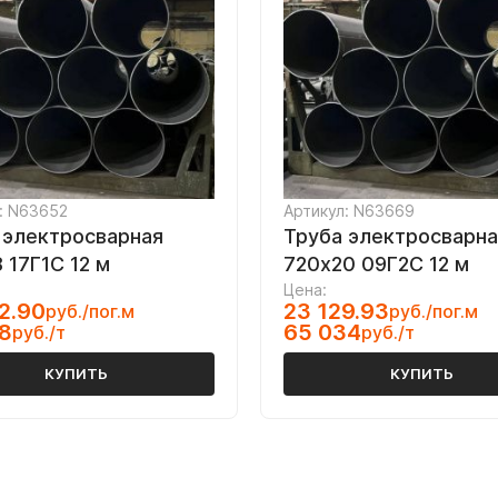
: N63652
Артикул: N63669
 электросварная
Труба электросварна
 17Г1С 12 м
720х20 09Г2С 12 м
Цена:
2.90
23 129.93
руб./пог.м
руб./пог.м
8
65 034
руб./т
руб./т
КУПИТЬ
КУПИТЬ