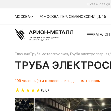
В связи с тек
МОСКВА
МОСКВА, ПЕР. СЕМЁНОВСКИЙ, Д. 15
КАТАЛОГ
Главная
/
Труба металлическая
/
Труба электросварная
/
ТРУБА ЭЛЕКТРОСВ
109 человек(а) интересовались данным товаром
★
★
★
★
★
(5.0)