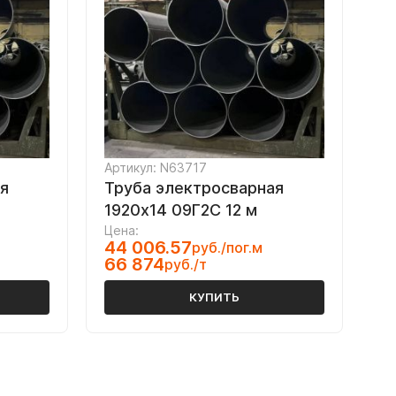
Артикул: N63717
я
Труба электросварная
1920х14 09Г2С 12 м
Цена:
44 006.57
руб./пог.м
66 874
руб./т
КУПИТЬ