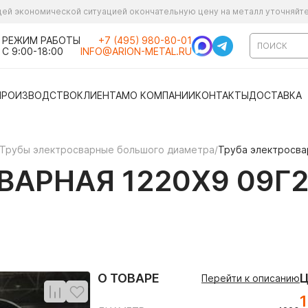
ущей экономической ситуацией окончательную цену на металл уточняйт
РЕЖИМ РАБОТЫ
+7 (495) 980-80-01
С 9:00-18:00
INFO@ARION-METAL.RU
ПРОИЗВОДСТВО
КЛИЕНТАМ
О КОМПАНИИ
КОНТАКТЫ
ДОСТАВКА
Трубы электросварные большого диаметра
/
Труба электросва
АРНАЯ 1220Х9 09Г2
О ТОВАРЕ
Перейти к описанию
1