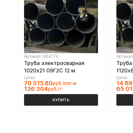
Артикул: N64174
Артикул
Труба электросварная
Труба
1020х21 09Г2С 12 м
1120х8
Цена:
Цена:
70 515.80
14 69
руб./пог.м
136 304
65 01
руб./т
КУПИТЬ