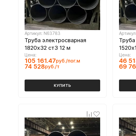
Артикул: N63783
Артикул
Труба электросварная
Труба
1820х32 ст3 12 м
1520х1
Цена:
Цена:
105 161.47
46 51
руб./пог.м
74 528
69 7
руб./т
КУПИТЬ