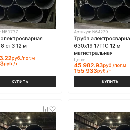
: N63737
Артикул: N64279
 электросварная
Труба электросварна
8 ст3 12 м
630х19 17Г1С 12 м
магистральная
3.22
руб./пог.м
Цена:
63
руб./т
45 982.93
руб./пог.м
155 933
руб./т
КУПИТЬ
КУПИТЬ