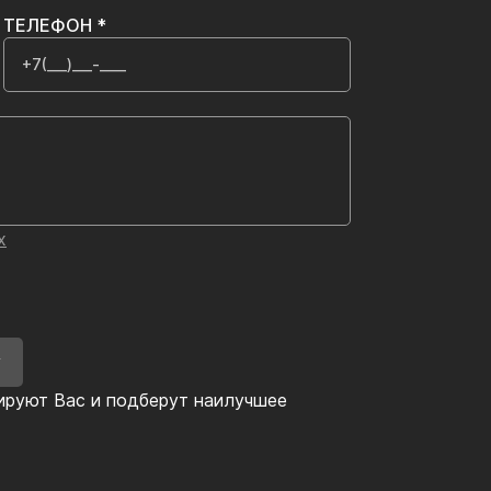
ТЕЛЕФОН *
х
У
ируют Вас и подберут наилучшее