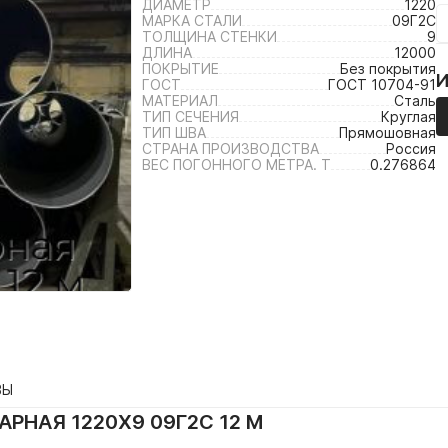
ДИАМЕТР
1220
МАРКА СТАЛИ
09Г2С
ТОЛЩИНА СТЕНКИ
9
ДЛИНА
12000
ПОКРЫТИЕ
Без покрытия
ГОСТ
ГОСТ 10704-91
МАТЕРИАЛ
Сталь
ТИП СЕЧЕНИЯ
Круглая
ТИП ШВА
Прямошовная
СТРАНА ПРОИЗВОДСТВА
Россия
ВЕС ПОГОННОГО МЕТРА. Т
0.276864
ВЫ
РНАЯ 1220Х9 09Г2С 12 М