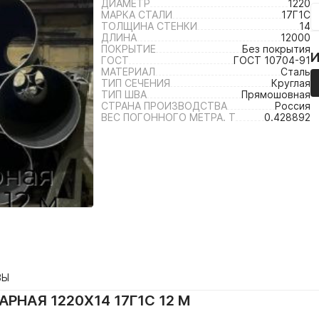
ДИАМЕТР
1220
МАРКА СТАЛИ
17Г1С
ТОЛЩИНА СТЕНКИ
14
ДЛИНА
12000
ПОКРЫТИЕ
Без покрытия
ГОСТ
ГОСТ 10704-91
МАТЕРИАЛ
Сталь
ТИП СЕЧЕНИЯ
Круглая
ТИП ШВА
Прямошовная
СТРАНА ПРОИЗВОДСТВА
Россия
ВЕС ПОГОННОГО МЕТРА. Т
0.428892
ВЫ
РНАЯ 1220Х14 17Г1С 12 М