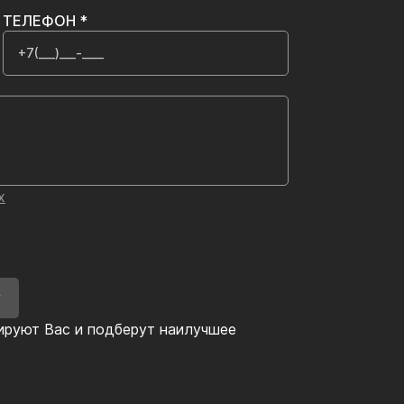
ТЕЛЕФОН *
х
У
ируют Вас и подберут наилучшее