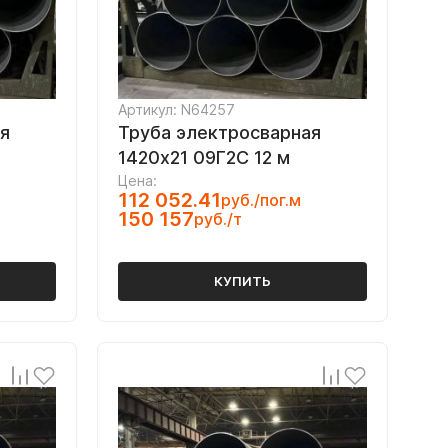
Артикул: N64257
я
Труба электросварная
1420х21 09Г2С 12 м
Цена:
112 052.41
руб./пог.м
150 157
руб./т
КУПИТЬ