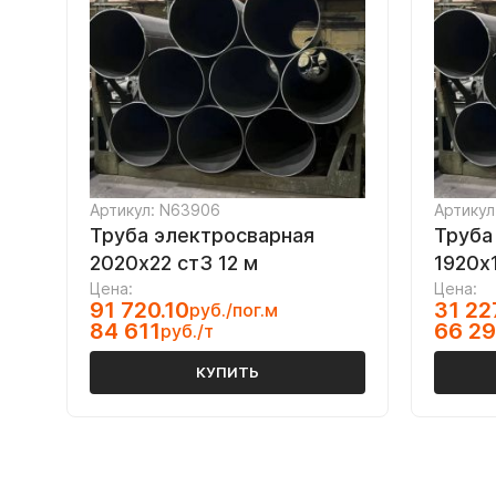
Артикул: N63906
Артикул
Труба электросварная
Труба
2020х22 ст3 12 м
1920х
Цена:
Цена:
91 720.10
31 22
руб./пог.м
84 611
66 2
руб./т
КУПИТЬ