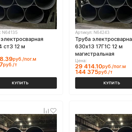
: N64135
Артикул: N64243
 электросварная
Труба электросварна
4 ст3 12 м
630х13 17Г1С 12 м
магистральная
8.39
руб./пог.м
Цена:
7
руб./т
29 414.10
руб./пог.м
144 375
руб./т
КУПИТЬ
КУПИТЬ