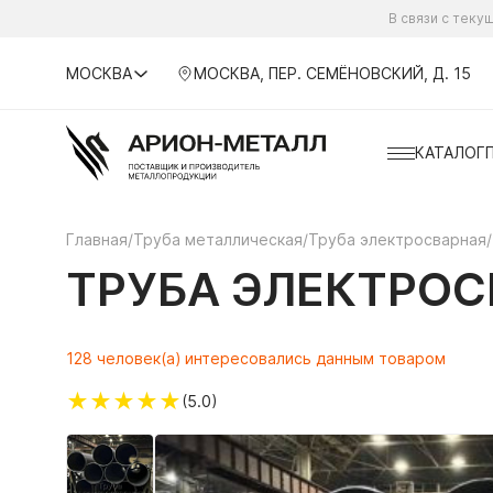
В связи с тек
МОСКВА
МОСКВА, ПЕР. СЕМЁНОВСКИЙ, Д. 15
КАТАЛОГ
Главная
/
Труба металлическая
/
Труба электросварная
/
ТРУБА ЭЛЕКТРОСВ
128 человек(а) интересовались данным товаром
★
★
★
★
★
(5.0)