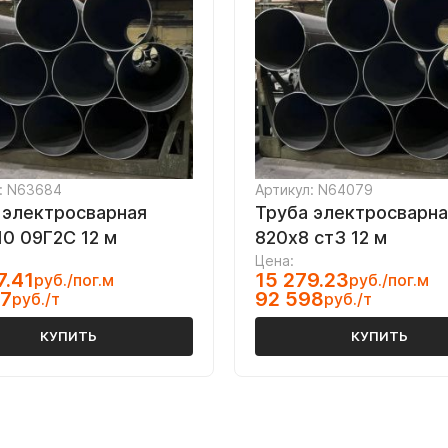
: N63684
Артикул: N64079
 электросварная
Труба электросварна
10 09Г2С 12 м
820х8 ст3 12 м
Цена:
7.41
15 279.23
руб./пог.м
руб./пог.м
97
92 598
руб./т
руб./т
КУПИТЬ
КУПИТЬ