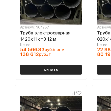
Артикул: N64237
Артикул
Труба электросварная
Труба
1420х11 ст3 12 м
820х1
Цена:
Цена:
54 566.83
22 98
руб./пог.м
138 612
80 19
руб./т
КУПИТЬ