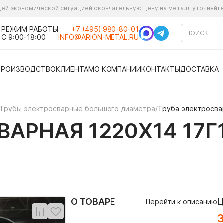
ущей экономической ситуацией окончательную цену на металл уточняйт
РЕЖИМ РАБОТЫ
+7 (495) 980-80-01
С 9:00-18:00
INFO@ARION-METAL.RU
ПРОИЗВОДСТВО
КЛИЕНТАМ
О КОМПАНИИ
КОНТАКТЫ
ДОСТАВКА
Трубы электросварные большого диаметра
/
Труба электросвар
АРНАЯ 1220Х14 17Г1
О ТОВАРЕ
Перейти к описанию
3