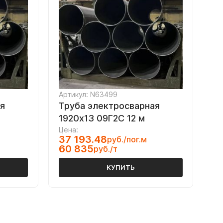
Артикул: N63499
я
Труба электросварная
1920х13 09Г2С 12 м
Цена:
37 193.48
руб./пог.м
60 835
руб./т
КУПИТЬ