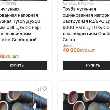
: N103198
Артикул: N103170
 чугунная
Труба чугунная
ованная напорная
оцинкованная напорн
убная Tyton Ду250
раструбная RJ/ВРС 
м с ВГЦ б/к с нар.
6000 мм с ЦПП б/к с 
 и эпоксидным
лак. покрытием Сво
тием Свободный
Сокол
Цена:
40 000
руб./шт.
00
руб./шт.
КУПИТЬ
КУПИТЬ