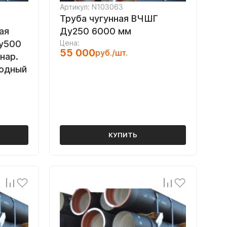
Артикул: N103063
Труба чугунная ВЧШГ
ая
Ду250 6000 мм
Ду500
Цена:
55 000
руб./шт.
нар.
бодный
КУПИТЬ