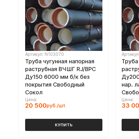
Артикул: N103070
Артикул
Труба чугунная напорная
Труба
раструбная ВЧШГ RJ/ВРС
растр
Ду150 6000 мм б/к без
Ду200
покрытия Свободный
нар. 
Сокол
Свобо
Цена:
Цена:
20 500
33 0
руб./шт.
КУПИТЬ