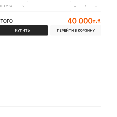
−
+
ШТУКА
94-2000 / ТУ 1461-037-50254094-2000 / ТУ 1461-050-5025494
40 000
ИТОГО
руб.
КУПИТЬ
ПЕРЕЙТИ В КОРЗИНУ