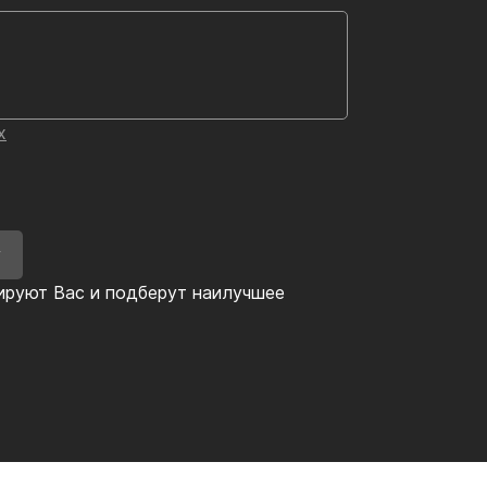
х
У
ируют Вас и подберут наилучшее