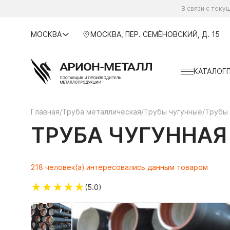
В связи с тек
МОСКВА
МОСКВА, ПЕР. СЕМЁНОВСКИЙ, Д. 15
КАТАЛОГ
Главная
/
Труба металлическая
/
Трубы чугунные
/
Трубы
ТРУБА ЧУГУННАЯ
218 человек(а) интересовались данным товаром
★
★
★
★
★
(5.0)