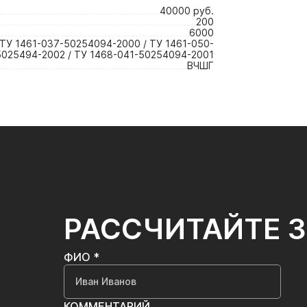
40000 руб.
200
6000
ТУ 1461-037-50254094-2000 / ТУ 1461-050-
5025494-2002 / ТУ 1468-041-50254094-2001
ВЧШГ
РАССЧИТАЙТЕ 
ФИО *
КОММЕНТАРИЙ