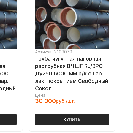
Артикул: N103079
Труба чугунная напорная
ая
раструбная ВЧШГ RJ/ВРС
900
Ду250 6000 мм б/к с нар.
нар.
лак. покрытием Свободный
бодный
Сокол
Цена:
30 000
руб./шт.
КУПИТЬ