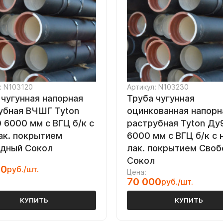
: N103120
Артикул: N103230
 чугунная напорная
Труба чугунная
убная ВЧШГ Tyton
оцинкованная напорн
 6000 мм с ВГЦ б/к с
раструбная Tyton Ду
лак. покрытием
6000 мм с ВГЦ б/к с 
дный Сокол
лак. покрытием Сво
Сокол
00
руб./шт.
Цена:
70 000
руб./шт.
КУПИТЬ
КУПИТЬ