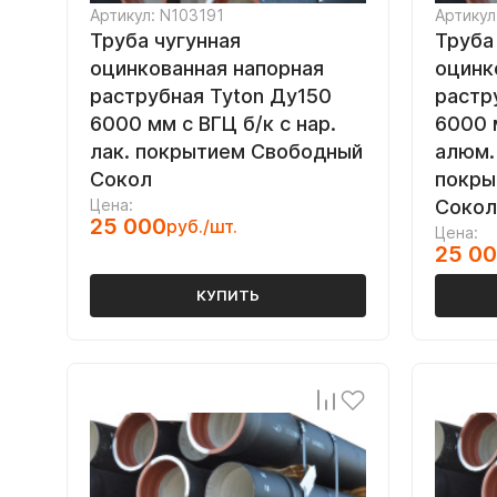
Артикул: N103191
Артикул
Труба чугунная
Труба
оцинкованная напорная
оцинк
раструбная Tyton Ду150
растр
6000 мм с ВГЦ б/к с нар.
6000 м
лак. покрытием Свободный
алюм.
Сокол
покры
Цена:
Сокол
25 000
руб./шт.
Цена:
25 0
КУПИТЬ