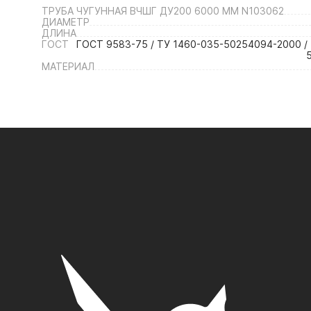
ТРУБА ЧУГУННАЯ ВЧШГ ДУ200 6000 ММ N103062
ДИАМЕТР
ДЛИНА
ГОСТ
ГОСТ 9583-75 / ТУ 1460-035-50254094-2000 / 
МАТЕРИАЛ