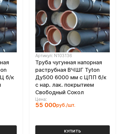
Артикул: N103136
рная
Труба чугунная напорная
ton
раструбная ВЧШГ Tyton
Ц б/к
Ду500 6000 мм с ЦПП б/к
м
с нар. лак. покрытием
Свободный Сокол
Цена:
55 000
руб./шт.
КУПИТЬ