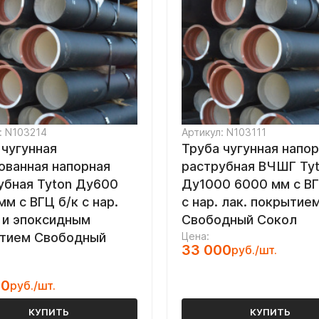
: N103214
Артикул: N103111
 чугунная
Труба чугунная напо
ованная напорная
раструбная ВЧШГ Ty
убная Tyton Ду600
Ду1000 6000 мм с ВГ
м с ВГЦ б/к с нар.
с нар. лак. покрытие
 и эпоксидным
Свободный Сокол
тием Свободный
Цена:
33 000
руб./шт.
00
руб./шт.
КУПИТЬ
КУПИТЬ