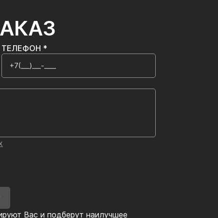
ЗАКАЗ
ТЕЛЕФОН *
х
У
ируют Вас и подберут наилучшее