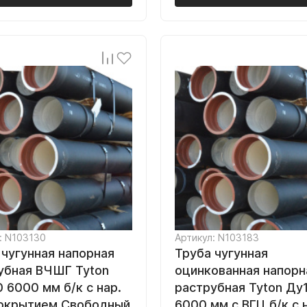
: N103130
Артикул: N103183
 чугунная напорная
Труба чугунная
убная ВЧШГ Tyton
оцинкованная напорн
 6000 мм б/к с нар.
раструбная Tyton Ду
покрытием Свободный
6000 мм с ВГЦ б/к с 