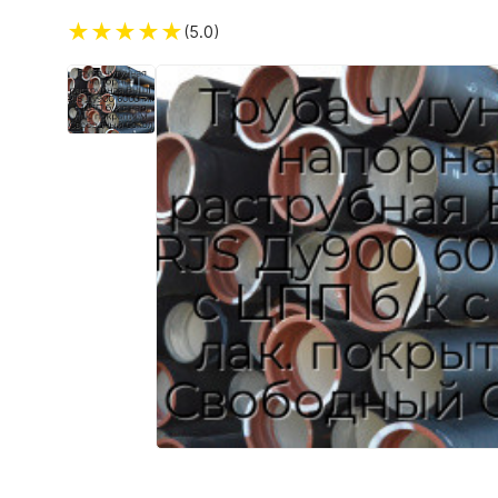
★
★
★
★
★
(5.0)