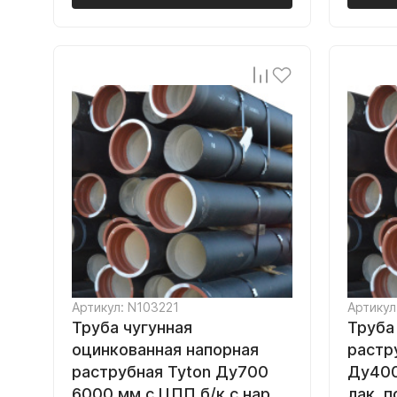
Артикул: N103221
Артикул
Труба чугунная
Труба
оцинкованная напорная
растр
раструбная Tyton Ду700
Ду400
6000 мм с ЦПП б/к с нар.
лак. 