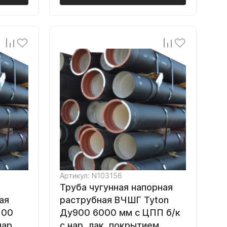
Артикул: N103156
Труба чугунная напорная
ая
раструбная ВЧШГ Tyton
100
Ду900 6000 мм с ЦПП б/к
нар.
с нар. лак. покрытием