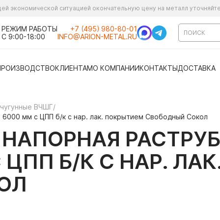
ущей экономической ситуацией окончательную цену на металл уточняйт
РЕЖИМ РАБОТЫ
+7 (495) 980-80-01
С 9:00-18:00
INFO@ARION-METAL.RU
ПРОИЗВОДСТВО
КЛИЕНТАМ
О КОМПАНИИ
КОНТАКТЫ
ДОСТАВКА
 чугунные ВЧШГ
/
6000 мм с ЦПП б/к с нар. лак. покрытием Свободный Сокол
 НАПОРНАЯ РАСТРУБ
 ЦПП Б/К С НАР. ЛА
ОЛ