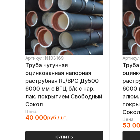
Артикул: N103169
Артикул
Труба чугунная
Труба
оцинкованная напорная
оцинк
раструбная RJ/ВРС Ду500
растр
6000 мм с ВГЦ б/к с нар.
6000 м
лак. покрытием Свободный
алюм.
Сокол
покры
Цена:
Сокол
40 000
руб./шт.
Цена:
53 0
КУПИТЬ