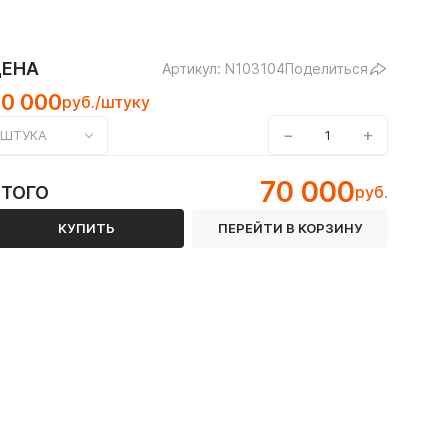
ЦЕНА
Артикул: N103104
Поделиться
70 000
руб./штуку
−
+
ШТУКА
ным покрытием
70 000
ИТОГО
руб.
Пожаротушение
КУПИТЬ
ПЕРЕЙТИ В КОРЗИНУ