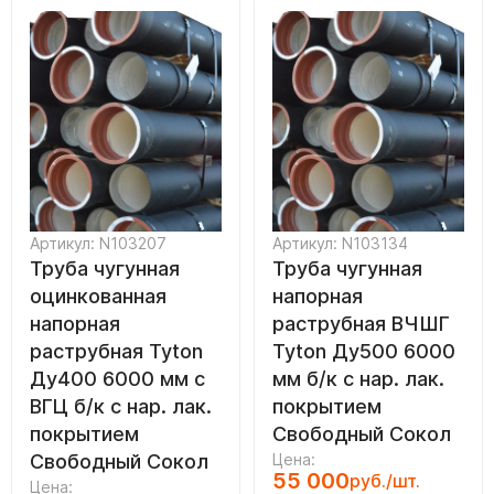
Артикул: N103207
Артикул: N103134
Труба чугунная
Труба чугунная
оцинкованная
напорная
напорная
раструбная ВЧШГ
раструбная Tyton
Tyton Ду500 6000
Ду400 6000 мм с
мм б/к с нар. лак.
ВГЦ б/к с нар. лак.
покрытием
покрытием
Свободный Сокол
Свободный Сокол
Цена:
55 000
руб./шт.
Цена: