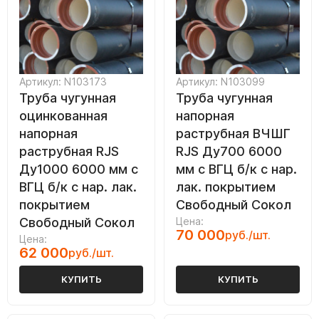
Артикул: N103173
Артикул: N103099
Труба чугунная
Труба чугунная
оцинкованная
напорная
напорная
раструбная ВЧШГ
раструбная RJS
RJS Ду700 6000
Ду1000 6000 мм с
мм с ВГЦ б/к с нар.
ВГЦ б/к с нар. лак.
лак. покрытием
покрытием
Свободный Сокол
Свободный Сокол
Цена:
70 000
руб./шт.
Цена:
62 000
руб./шт.
КУПИТЬ
КУПИТЬ