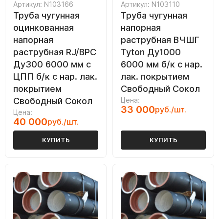
Артикул: N103166
Артикул: N103110
Труба чугунная
Труба чугунная
оцинкованная
напорная
напорная
раструбная ВЧШГ
раструбная RJ/ВРС
Tyton Ду1000
Ду300 6000 мм с
6000 мм б/к с нар.
ЦПП б/к с нар. лак.
лак. покрытием
покрытием
Свободный Сокол
Свободный Сокол
Цена:
33 000
руб./шт.
Цена:
40 000
руб./шт.
КУПИТЬ
КУПИТЬ