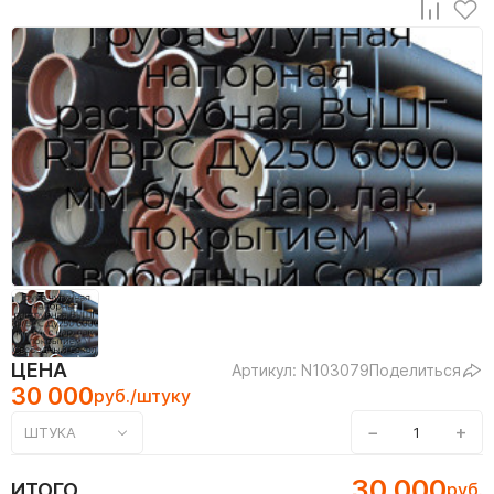
ЦЕНА
Артикул: N103079
Поделиться
30 000
руб./штуку
−
+
ШТУКА
30 000
ИТОГО
руб.