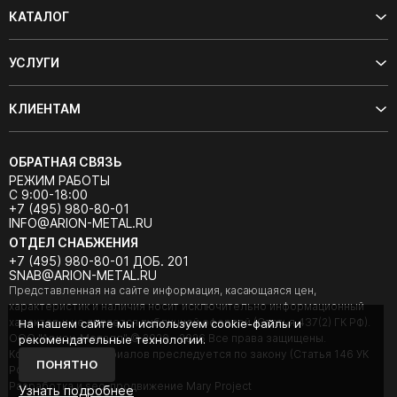
КАТАЛОГ
УСЛУГИ
КЛИЕНТАМ
ОБРАТНАЯ СВЯЗЬ
РЕЖИМ РАБОТЫ
С 9:00-18:00
+7 (495) 980-80-01
INFO@ARION-METAL.RU
ОТДЕЛ СНАБЖЕНИЯ
+7 (495) 980-80-01 ДОБ. 201
SNAB@ARION-METAL.RU
Представленная на сайте информация, касающаяся цен,
характеристик и наличия носит исключительно информационный
характер и не является публичной офертой (Статья 437(2) ГК РФ).
На нашем сайте мы используем cookie-файлы и
ООО "Арион-Металл" © 2020 - 2026 Все права защищены.
рекомендательные технологии.
Копирование материалов преследуется по закону (Статья 146 УК
ПОНЯТНО
РФ).
Разработка и seo-продвижение Mary Project
Узнать подробнее