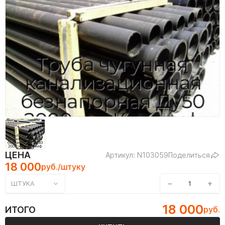
ЦЕНА
Артикул: N103059
Поделиться
18 000
руб./штуку
−
+
ШТУКА
18 000
ИТОГО
руб.