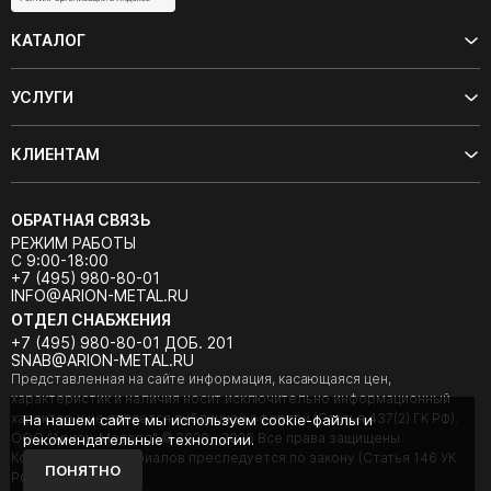
КАТАЛОГ
УСЛУГИ
КЛИЕНТАМ
ОБРАТНАЯ СВЯЗЬ
РЕЖИМ РАБОТЫ
С 9:00-18:00
+7 (495) 980-80-01
INFO@ARION-METAL.RU
ОТДЕЛ СНАБЖЕНИЯ
+7 (495) 980-80-01 ДОБ. 201
SNAB@ARION-METAL.RU
Представленная на сайте информация, касающаяся цен,
характеристик и наличия носит исключительно информационный
характер и не является публичной офертой (Статья 437(2) ГК РФ).
На нашем сайте мы используем cookie-файлы и
ООО "Арион-Металл" © 2020 - 2026 Все права защищены.
рекомендательные технологии.
Копирование материалов преследуется по закону (Статья 146 УК
ПОНЯТНО
РФ).