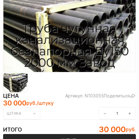
ЦЕНА
Артикул: N103055
Поделиться
30 000
руб./штуку
−
+
ШТУКА
30 000
ИТОГО
руб.