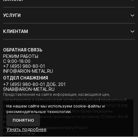
УСЛУГИ
КЛИЕНТАМ
ОБРАТНАЯ СВЯЗЬ
РЕЖИМ РАБОТЫ
С 9:00-18:00
+7 (495) 980-80-01
INFO@ARION-METAL.RU
ОТДЕЛ СНАБЖЕНИЯ
+7 (495) 980-80-01 ДОБ. 201
SNAB@ARION-METAL.RU
Представленная на сайте информация, касающаяся цен,
характеристик и наличия носит исключительно информационный
характер и не является публичной офертой (Статья 437(2) ГК РФ).
На нашем сайте мы используем cookie-файлы и
ООО "Арион-Металл" © 2020 - 2026 Все права защищены.
рекомендательные технологии.
Копирование материалов преследуется по закону (Статья 146 УК
ПОНЯТНО
РФ).
Разработка и seo-продвижение Mary Project
Узнать подробнее
Cпособы оплаты