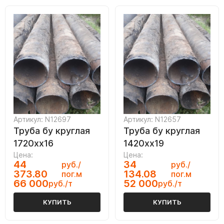
Артикул: N12697
Артикул: N12657
Труба бу круглая
Труба бу круглая
1720хх16
1420хх19
Цена:
Цена:
44
34
руб./
руб./
373.80
134.08
пог.м
пог.м
66 000
52 000
руб./т
руб./т
КУПИТЬ
КУПИТЬ