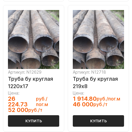
Артикул: N12629
Артикул: N12718
Труба бу круглая
Труба бу круглая
1220х17
219х8
Цена:
Цена:
26
1 914.80
руб./
руб./пог.м
224.73
46 000
пог.м
руб./т
52 000
руб./т
КУПИТЬ
КУПИТЬ