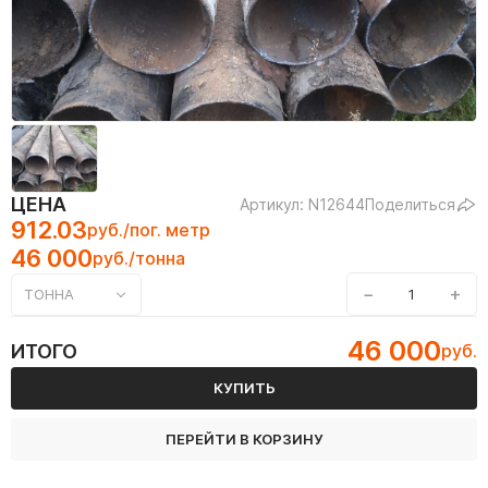
ЦЕНА
Артикул: N12644
Поделиться
912.03
руб./пог. метр
46 000
руб./тонна
−
+
ТОННА
46 000
ИТОГО
руб.
КУПИТЬ
ПЕРЕЙТИ В КОРЗИНУ