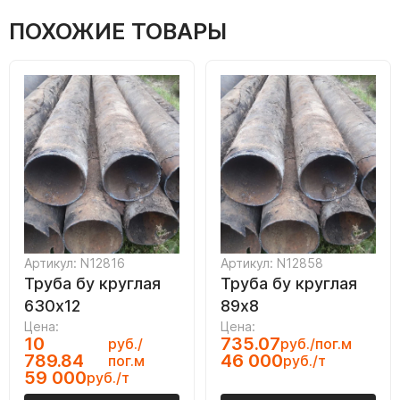
ПОХОЖИЕ ТОВАРЫ
Артикул: N12816
Артикул: N12858
Труба бу круглая
Труба бу круглая
630х12
89х8
Цена:
Цена:
10
735.07
руб./
руб./пог.м
789.84
46 000
пог.м
руб./т
59 000
руб./т