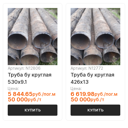
Артикул: N12806
Артикул: N12772
Труба бу круглая
Труба бу круглая
530х9.1
426х13
Цена:
Цена:
5 844.65
6 619.98
руб./пог.м
руб./пог.м
50 000
50 000
руб./т
руб./т
КУПИТЬ
КУПИТЬ