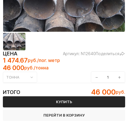
ЦЕНА
Артикул: N12640
Поделиться
1 474.67
руб./пог. метр
46 000
руб./тонна
−
+
ТОННА
46 000
ИТОГО
руб.
КУПИТЬ
ПЕРЕЙТИ В КОРЗИНУ