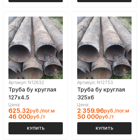
Артикул: N12632
Артикул: N12753
Труба бу круглая
Труба бу круглая
127х4.5
325х6
Цена:
Цена:
625.32
2 359.96
руб./пог.м
руб./пог.м
46 000
50 000
руб./т
руб./т
КУПИТЬ
КУПИТЬ