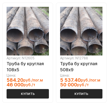
Артикул: N12605
Артикул: N12788
Труба бу круглая
Труба бу круглая
108х5
508х9
Цена:
Цена:
584.20
5 537.40
руб./пог.м
руб./пог.м
46 000
50 000
руб./т
руб./т
КУПИТЬ
КУПИТЬ