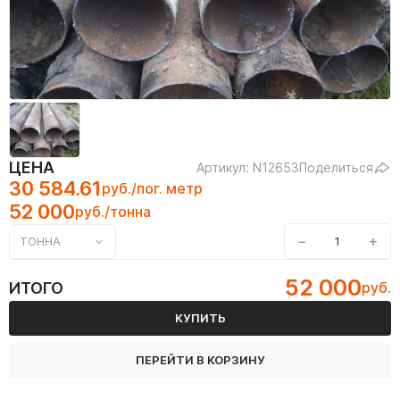
ЦЕНА
Артикул: N12653
Поделиться
30 584.61
руб./пог. метр
52 000
руб./тонна
−
+
ТОННА
52 000
ИТОГО
руб.
КУПИТЬ
ПЕРЕЙТИ В КОРЗИНУ