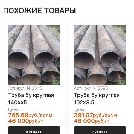
ПОХОЖИЕ ТОВАРЫ
Артикул: N12643
Артикул: N12596
Труба бу круглая
Труба бу круглая
140хх5
102х3.5
Цена:
Цена:
765.69
391.07
руб./пог.м
руб./пог.м
46 000
46 000
руб./т
руб./т
КУПИТЬ
КУПИТЬ