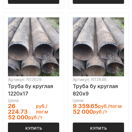
Артикул: N12629
Артикул: N12848
Труба бу круглая
Труба бу круглая
1220х17
820х9
Цена:
Цена:
26
9 359.65
руб./
руб./пог.м
224.73
52 000
пог.м
руб./т
52 000
руб./т
КУПИТЬ
КУПИТЬ