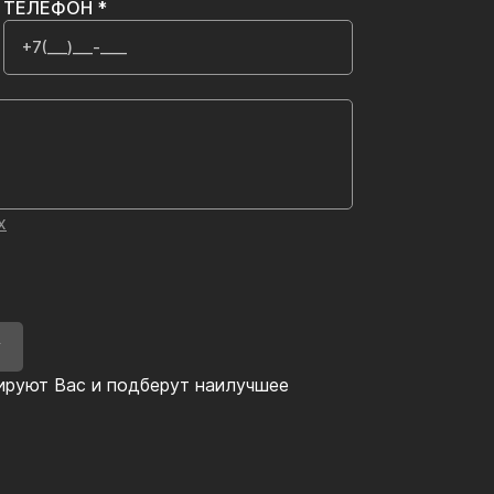
ТЕЛЕФОН *
х
У
ируют Вас и подберут наилучшее