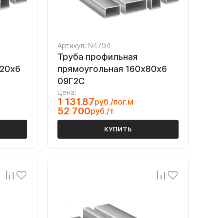
Артикул: N4794
Труба профильная
120х6
прямоугольная 160х80х6
09Г2С
Цена:
1 131.87
руб./пог.м
52 700
руб./т
КУПИТЬ