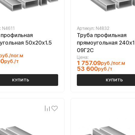
: N4611
Артикул: N4832
 профильная
Труба профильная
угольная 50х20х1.5
прямоугольная 240х
09Г2С
руб./пог.м
Цена:
00
руб./т
1 757.09
руб./пог.м
53 600
руб./т
КУПИТЬ
КУПИТЬ