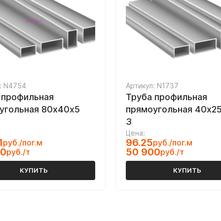
: N4754
Артикул: N1737
 профильная
Труба профильная
угольная 80х40х5
прямоугольная 40х25
3
Цена:
1
96.25
руб./пог.м
руб./пог.м
00
50 900
руб./т
руб./т
КУПИТЬ
КУПИТЬ