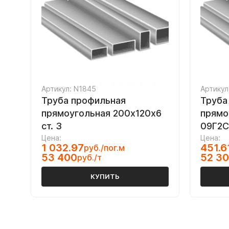
Артикул: N1845
Артикул
Труба профильная
Труба
прямоугольная 200х120х6
прямо
ст. 3
09Г2С
Цена:
Цена:
1 032.97
451.6
руб./пог.м
53 400
52 3
руб./т
КУПИТЬ