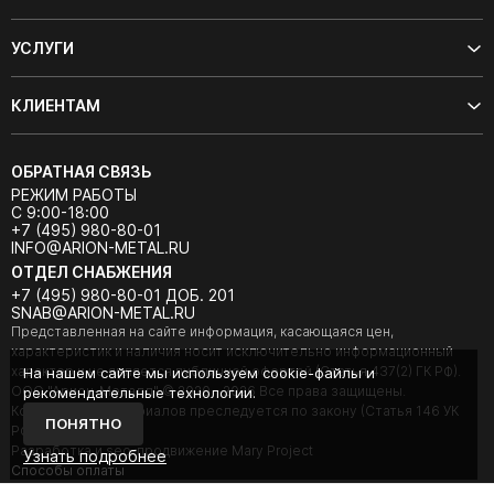
УСЛУГИ
КЛИЕНТАМ
ОБРАТНАЯ СВЯЗЬ
РЕЖИМ РАБОТЫ
С 9:00-18:00
+7 (495) 980-80-01
INFO@ARION-METAL.RU
ОТДЕЛ СНАБЖЕНИЯ
+7 (495) 980-80-01 ДОБ. 201
SNAB@ARION-METAL.RU
Представленная на сайте информация, касающаяся цен,
характеристик и наличия носит исключительно информационный
характер и не является публичной офертой (Статья 437(2) ГК РФ).
На нашем сайте мы используем cookie-файлы и
ООО "Арион-Металл" © 2020 - 2026 Все права защищены.
рекомендательные технологии.
Копирование материалов преследуется по закону (Статья 146 УК
ПОНЯТНО
РФ).
Разработка и seo-продвижение Mary Project
Узнать подробнее
Cпособы оплаты