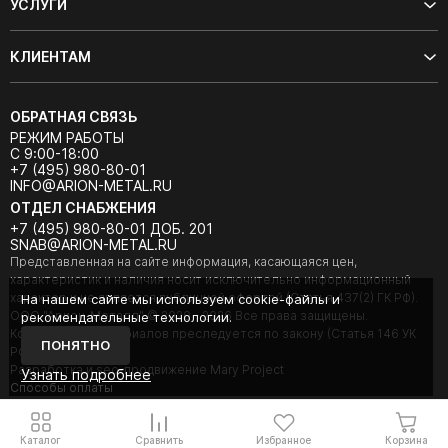
УСЛУГИ
КЛИЕНТАМ
ОБРАТНАЯ СВЯЗЬ
РЕЖИМ РАБОТЫ
С 9:00-18:00
+7 (495) 980-80-01
INFO@ARION-METAL.RU
ОТДЕЛ СНАБЖЕНИЯ
+7 (495) 980-80-01 ДОБ. 201
SNAB@ARION-METAL.RU
Представленная на сайте информация, касающаяся цен,
характеристик и наличия носит исключительно информационный
характер и не является публичной офертой (Статья 437(2) ГК РФ).
На нашем сайте мы используем cookie-файлы и
ООО "Арион-Металл" © 2020 - 2026 Все права защищены.
рекомендательные технологии.
Копирование материалов преследуется по закону (Статья 146 УК
ПОНЯТНО
РФ).
Разработка и seo-продвижение Mary Project
Узнать подробнее
Cпособы оплаты
Каталог
Сравнить
Избранное
Корзина