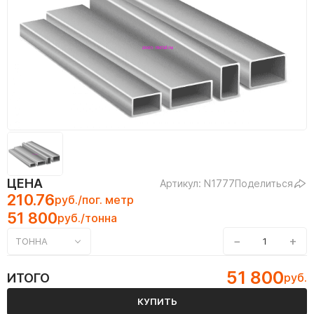
ЦЕНА
Артикул: N1777
Поделиться
210.76
руб./пог. метр
51 800
руб./тонна
−
+
ТОННА
51 800
ИТОГО
руб.
КУПИТЬ