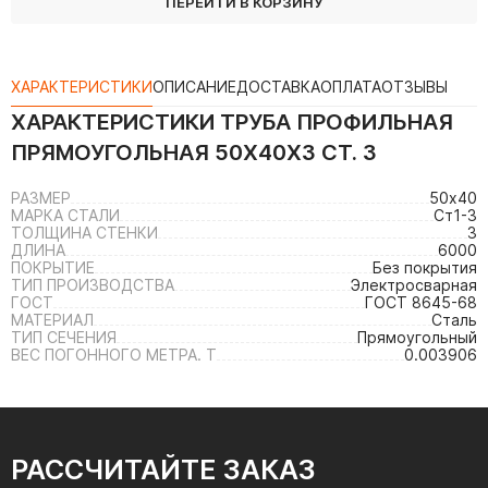
ПЕРЕЙТИ В КОРЗИНУ
ХАРАКТЕРИСТИКИ
ОПИСАНИЕ
ДОСТАВКА
ОПЛАТА
ОТЗЫВЫ
ХАРАКТЕРИСТИКИ
ТРУБА ПРОФИЛЬНАЯ
ПРЯМОУГОЛЬНАЯ 50Х40Х3 СТ. 3
РАЗМЕР
50х40
МАРКА СТАЛИ
Ст1-3
ТОЛЩИНА СТЕНКИ
3
ДЛИНА
6000
ПОКРЫТИЕ
Без покрытия
ТИП ПРОИЗВОДСТВА
Электросварная
ГОСТ
ГОСТ 8645-68
МАТЕРИАЛ
Сталь
ТИП СЕЧЕНИЯ
Прямоугольный
ВЕС ПОГОННОГО МЕТРА. Т
0.003906
РАССЧИТАЙТЕ ЗАКАЗ