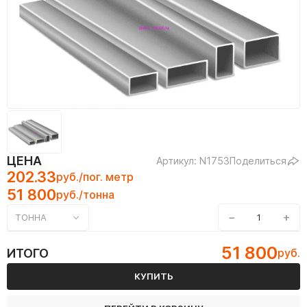
ЦЕНА
Артикул: N1753
Поделиться
202.33
руб./пог. метр
51 800
руб./тонна
−
+
ТОННА
51 800
ИТОГО
руб.
КУПИТЬ