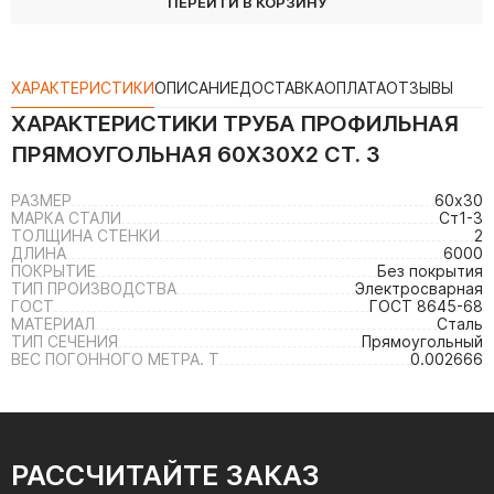
ПЕРЕЙТИ В КОРЗИНУ
ХАРАКТЕРИСТИКИ
ОПИСАНИЕ
ДОСТАВКА
ОПЛАТА
ОТЗЫВЫ
ХАРАКТЕРИСТИКИ
ТРУБА ПРОФИЛЬНАЯ
ПРЯМОУГОЛЬНАЯ 60Х30Х2 СТ. 3
РАЗМЕР
60х30
МАРКА СТАЛИ
Ст1-3
ТОЛЩИНА СТЕНКИ
2
ДЛИНА
6000
ПОКРЫТИЕ
Без покрытия
ТИП ПРОИЗВОДСТВА
Электросварная
ГОСТ
ГОСТ 8645-68
МАТЕРИАЛ
Сталь
ТИП СЕЧЕНИЯ
Прямоугольный
ВЕС ПОГОННОГО МЕТРА. Т
0.002666
РАССЧИТАЙТЕ ЗАКАЗ