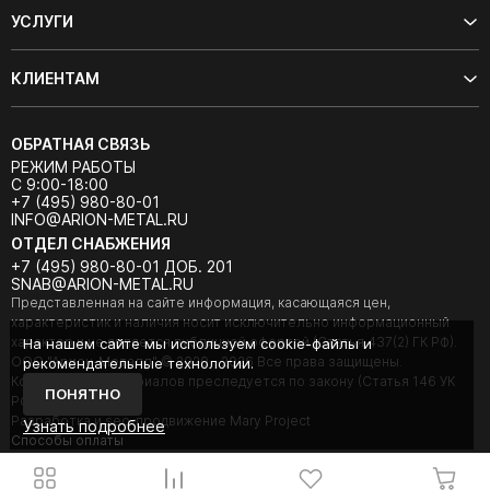
УСЛУГИ
КЛИЕНТАМ
ОБРАТНАЯ СВЯЗЬ
РЕЖИМ РАБОТЫ
С 9:00-18:00
+7 (495) 980-80-01
INFO@ARION-METAL.RU
ОТДЕЛ СНАБЖЕНИЯ
+7 (495) 980-80-01 ДОБ. 201
SNAB@ARION-METAL.RU
Представленная на сайте информация, касающаяся цен,
характеристик и наличия носит исключительно информационный
характер и не является публичной офертой (Статья 437(2) ГК РФ).
На нашем сайте мы используем cookie-файлы и
ООО "Арион-Металл" © 2020 - 2026 Все права защищены.
рекомендательные технологии.
Копирование материалов преследуется по закону (Статья 146 УК
ПОНЯТНО
РФ).
Разработка и seo-продвижение Mary Project
Узнать подробнее
Cпособы оплаты