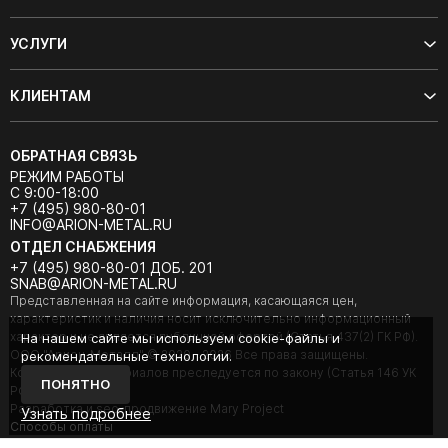
УСЛУГИ
КЛИЕНТАМ
ОБРАТНАЯ СВЯЗЬ
РЕЖИМ РАБОТЫ
С 9:00-18:00
+7 (495) 980-80-01
INFO@ARION-METAL.RU
ОТДЕЛ СНАБЖЕНИЯ
+7 (495) 980-80-01 ДОБ. 201
SNAB@ARION-METAL.RU
Представленная на сайте информация, касающаяся цен,
характеристик и наличия носит исключительно информационный
характер и не является публичной офертой (Статья 437(2) ГК РФ).
На нашем сайте мы используем cookie-файлы и
ООО "Арион-Металл" © 2020 - 2026 Все права защищены.
рекомендательные технологии.
Копирование материалов преследуется по закону (Статья 146 УК
ПОНЯТНО
РФ).
Разработка и seo-продвижение Mary Project
Узнать подробнее
Cпособы оплаты