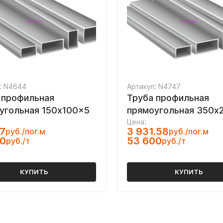
: N4644
Артикул: N4747
 профильная
Труба профильная
угольная 150x100x5
прямоугольная 350х
Цена:
7
3 931.58
руб./пог.м
руб./пог.м
00
53 600
руб./т
руб./т
КУПИТЬ
КУПИТЬ