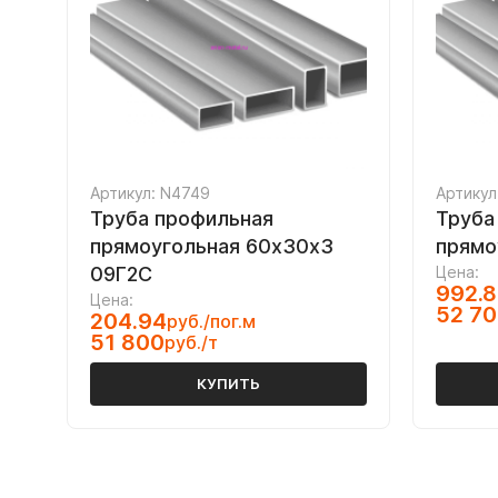
Артикул: N4749
Артикул
Труба профильная
Труба
прямоугольная 60х30х3
прямо
09Г2С
Цена:
992.8
Цена:
52 7
204.94
руб./пог.м
51 800
руб./т
КУПИТЬ