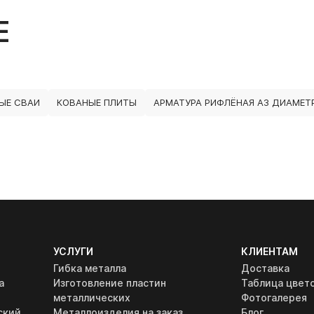
Е
ЫЕ СВАИ
КОВАНЫЕ ПЛИТЫ
АРМАТУРА РИФЛЁНАЯ А3 ДИАМЕТР
УСЛУГИ
КЛИЕНТАМ
Гибка металла
Доставка
а
Изготовление пластин
Таблица цвет
металлических
Фотогалерея
ский
Металлоизделия на заказ
Блог