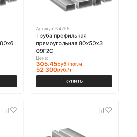
Артикул: N4755
Труба профильная
100х6
прямоугольная 80х50х3
09Г2С
Цена:
305.45
руб./пог.м
52 300
руб./т
КУПИТЬ