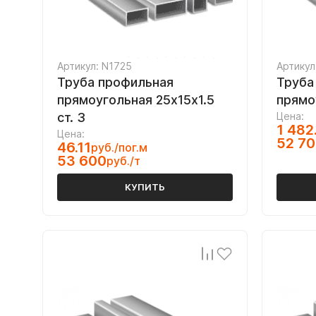
Артикул: N1725
Артикул
Труба профильная
Труба
прямоугольная 25х15х1.5
прямо
ст. 3
Цена:
1 482
Цена:
52 7
46.11
руб./пог.м
53 600
руб./т
КУПИТЬ