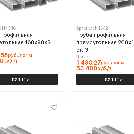
: N4646
Артикул: N1842
 профильная
Труба профильная
угольная 160х80х8
прямоугольная 200х
ст. 3
.68
руб./пог.м
Цена:
00
руб./т
1 430.27
руб./пог.м
53 400
руб./т
КУПИТЬ
КУПИТЬ