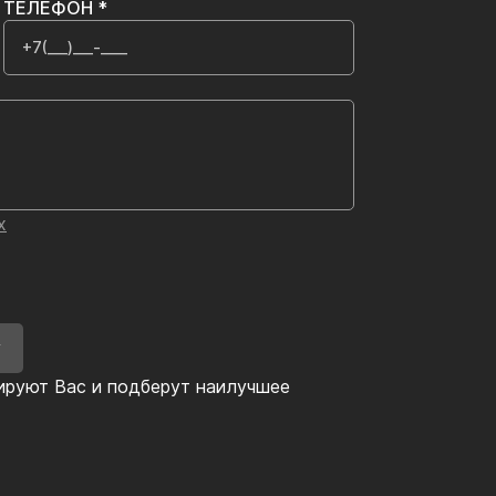
ТЕЛЕФОН *
х
У
ируют Вас и подберут наилучшее